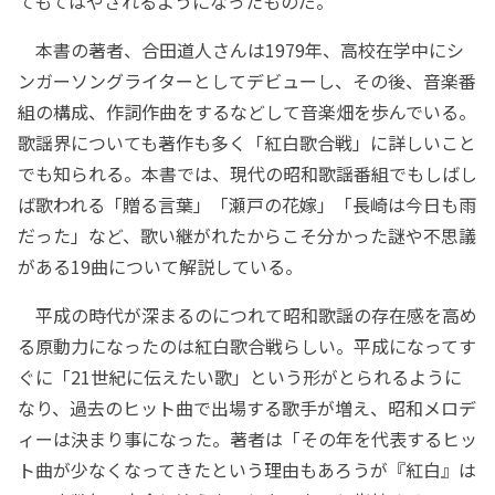
てもてはやされるようになったものだ。
本書の著者、合田道人さんは1979年、高校在学中にシ
ンガーソングライターとしてデビューし、その後、音楽番
組の構成、作詞作曲をするなどして音楽畑を歩んでいる。
歌謡界についても著作も多く「紅白歌合戦」に詳しいこと
でも知られる。本書では、現代の昭和歌謡番組でもしばし
ば歌われる「贈る言葉」「瀬戸の花嫁」「長崎は今日も雨
だった」など、歌い継がれたからこそ分かった謎や不思議
がある19曲について解説している。
平成の時代が深まるのにつれて昭和歌謡の存在感を高め
る原動力になったのは紅白歌合戦らしい。平成になってす
ぐに「21世紀に伝えたい歌」という形がとられるように
なり、過去のヒット曲で出場する歌手が増え、昭和メロデ
ィーは決まり事になった。著者は「その年を代表するヒッ
ト曲が少なくなってきたという理由もあろうが『紅白』は