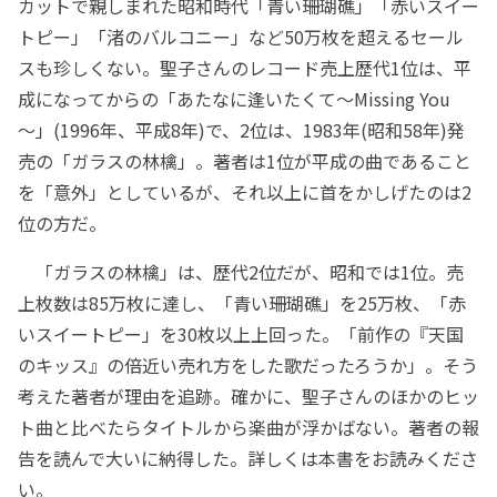
カットで親しまれた昭和時代「青い珊瑚礁」「赤いスイー
トピー」「渚のバルコニー」など50万枚を超えるセール
スも珍しくない。聖子さんのレコード売上歴代1位は、平
成になってからの「あたなに逢いたくて～Missing You
～」(1996年、平成8年)で、2位は、1983年(昭和58年)発
売の「ガラスの林檎」。著者は1位が平成の曲であること
を「意外」としているが、それ以上に首をかしげたのは2
位の方だ。
「ガラスの林檎」は、歴代2位だが、昭和では1位。売
上枚数は85万枚に達し、「青い珊瑚礁」を25万枚、「赤
いスイートピー」を30枚以上上回った。「前作の『天国
のキッス』の倍近い売れ方をした歌だったろうか」。そう
考えた著者が理由を追跡。確かに、聖子さんのほかのヒッ
ト曲と比べたらタイトルから楽曲が浮かばない。著者の報
告を読んで大いに納得した。詳しくは本書をお読みくださ
い。