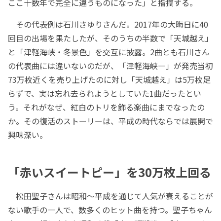
ここ十数年で完全に違うものになった」と指摘する。
その代表例は石川さゆりさんだ。2017年の大晦日に40
回目の出場を果たしたが、そのうちの半数で「天城越え」
と「津軽海峡・冬景色」を交互に披露。2曲とも石川さん
の代表曲には違いないのだが、「津軽海峡―」が発売当初
73万枚近くを売り上げたのに対し「天城越え」は5万枚足
らずで、実は忘れ去られようとしていた1曲だったとい
う。それがなぜ、紅白のトリを飾る楽曲にまでなったの
か。その復活のストーリーは、平成の時代ならでは展開で
興味深い。
「赤いスイートピー」を30万枚上回る
松田聖子さんは昭和～平成を通じて人気が衰えることが
ない歌手の一人で、数多くのヒット曲を持つ。聖子ちゃん