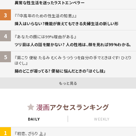
異常な性生活を送ったラストエンペラー
3
『中高年のための性生活の知恵』
挿入はいらない?機能が衰えてもできる夫婦生活の新しい形
4
あなたの顔には99%理由がある
ツリ目は人の話を聞かない? 人の性格は、顔を見れば99%わかる。
5
肩こり 便秘 たるみ むくみ うつうつを自分の手でときほぐす! ひとり
ほぐし
腸のどこが凝ってる? 便秘に悩んだときの「ほぐし技」
もっと見る
漫画
アクセスランキング
DAILY
WEEKLY
1
初恋、ざらり 上