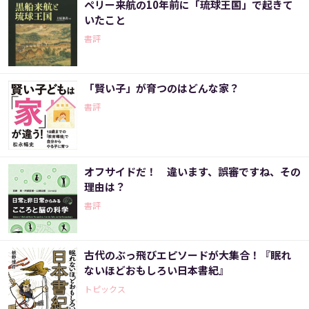
ペリー来航の10年前に「琉球王国」で起きて
いたこと
書評
「賢い子」が育つのはどんな家？
書評
オフサイドだ！ 違います、誤審ですね、その
理由は？
書評
古代のぶっ飛びエピソードが大集合！『眠れ
ないほどおもしろい日本書紀』
トピックス