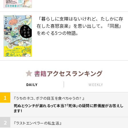
「暮らしに支障はないけれど、たしかに存
在した喜怒哀楽」を思い出して。「同居」
をめぐる5つの物語。
書籍
アクセスランキング
DAILY
WEEKLY
1
うちのネコ、ボクの目玉を食べちゃうの?
死ぬとウンチが漏れるって本当?「死体」の疑問に葬儀屋がお答えし
ます!
2
ラストエンペラーの私生活