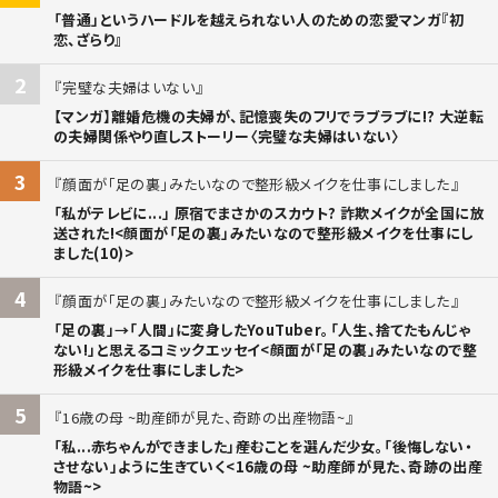
「普通」というハードルを越えられない人のための恋愛マンガ『初
恋、ざらり』
2
完璧な夫婦はいない
【マンガ】離婚危機の夫婦が、記憶喪失のフリでラブラブに!? 大逆転
の夫婦関係やり直しストーリー〈完璧な夫婦はいない〉
3
顔面が「足の裏」みたいなので整形級メイクを仕事にしました
「私がテレビに...」 原宿でまさかのスカウト? 詐欺メイクが全国に放
送された!<顔面が「足の裏」みたいなので整形級メイクを仕事にし
ました(10)>
4
顔面が「足の裏」みたいなので整形級メイクを仕事にしました
「足の裏」→「人間」に変身したYouTuber。「人生、捨てたもんじゃ
ない!」と思えるコミックエッセイ<顔面が「足の裏」みたいなので整
形級メイクを仕事にしました>
5
16歳の母 ~助産師が見た、奇跡の出産物語~
「私...赤ちゃんができました」――産むことを選んだ少女。「後悔しない・
させない」ように生きていく<16歳の母 ~助産師が見た、奇跡の出産
物語~>