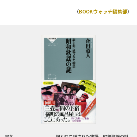
（
BOOKウォッチ編集部
）
書名
詞と曲に隠された物語 昭和歌謡の謎