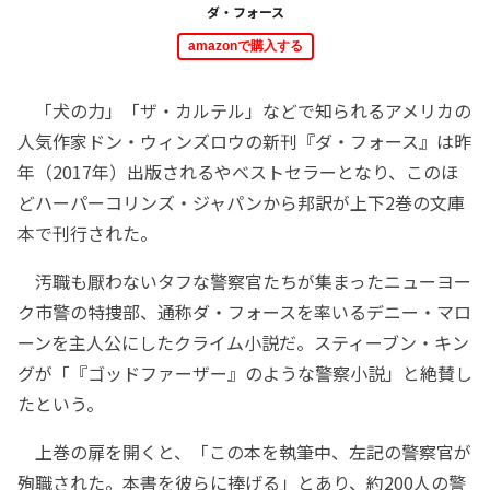
ダ・フォース
amazonで購入する
「犬の力」「ザ・カルテル」などで知られるアメリカの
人気作家ドン・ウィンズロウの新刊『ダ・フォース』は昨
年（2017年）出版されるやベストセラーとなり、このほ
どハーパーコリンズ・ジャパンから邦訳が上下2巻の文庫
本で刊行された。
汚職も厭わないタフな警察官たちが集まったニューヨー
ク市警の特捜部、通称ダ・フォースを率いるデニー・マロ
ーンを主人公にしたクライム小説だ。スティーブン・キン
グが「『ゴッドファーザー』のような警察小説」と絶賛し
たという。
上巻の扉を開くと、「この本を執筆中、左記の警察官が
殉職された。本書を彼らに捧げる」とあり、約200人の警