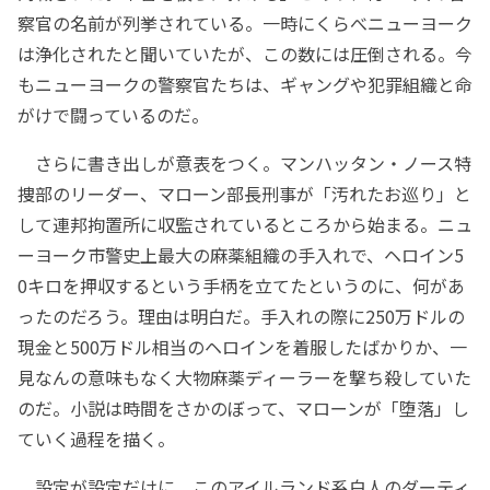
察官の名前が列挙されている。一時にくらべニューヨーク
は浄化されたと聞いていたが、この数には圧倒される。今
もニューヨークの警察官たちは、ギャングや犯罪組織と命
がけで闘っているのだ。
さらに書き出しが意表をつく。マンハッタン・ノース特
捜部のリーダー、マローン部長刑事が「汚れたお巡り」と
して連邦拘置所に収監されているところから始まる。ニュ
ーヨーク市警史上最大の麻薬組織の手入れで、ヘロイン5
0キロを押収するという手柄を立てたというのに、何があ
ったのだろう。理由は明白だ。手入れの際に250万ドルの
現金と500万ドル相当のヘロインを着服したばかりか、一
見なんの意味もなく大物麻薬ディーラーを撃ち殺していた
のだ。小説は時間をさかのぼって、マローンが「堕落」し
ていく過程を描く。
設定が設定だけに、このアイルランド系白人のダーティ