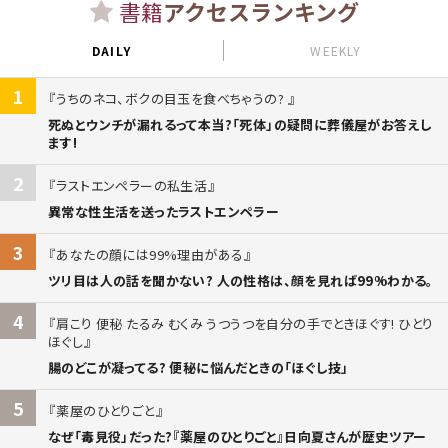
書籍
アクセスランキング
DAILY
WEEKLY
1
うちのネコ、ボクの目玉を食べちゃうの?
死ぬとウンチが漏れるって本当?「死体」の疑問に葬儀屋がお答えし
ます!
2
ラストエンペラーの私生活
異常な性生活を送ったラストエンペラー
3
あなたの顔には99%理由がある
ツリ目は人の話を聞かない? 人の性格は、顔を見れば99%わかる。
4
肩こり 便秘 たるみ むくみ うつうつを自分の手でときほぐす! ひとり
ほぐし
腸のどこが凝ってる? 便秘に悩んだときの「ほぐし技」
5
薬屋のひとりごと
なぜ「毒見役」だった?『薬屋のひとりごと』日向夏さんが歴史ツアー