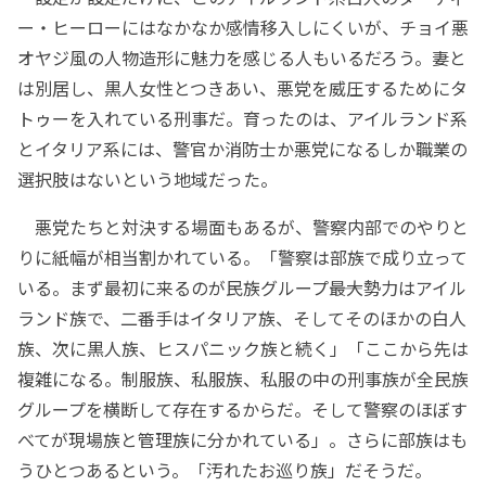
ー・ヒーローにはなかなか感情移入しにくいが、チョイ悪
オヤジ風の人物造形に魅力を感じる人もいるだろう。妻と
は別居し、黒人女性とつきあい、悪党を威圧するためにタ
トゥーを入れている刑事だ。育ったのは、アイルランド系
とイタリア系には、警官か消防士か悪党になるしか職業の
選択肢はないという地域だった。
悪党たちと対決する場面もあるが、警察内部でのやりと
りに紙幅が相当割かれている。「警察は部族で成り立って
いる。まず最初に来るのが民族グループ――最大勢力はアイル
ランド族で、二番手はイタリア族、そしてそのほかの白人
族、次に黒人族、ヒスパニック族と続く」「ここから先は
複雑になる。制服族、私服族、私服の中の刑事族が全民族
グループを横断して存在するからだ。そして警察のほぼす
べてが現場族と管理族に分かれている」。さらに部族はも
うひとつあるという。「汚れたお巡り族」だそうだ。