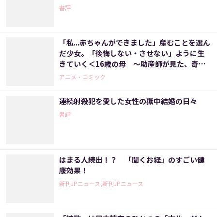
書評
「私...赤ちゃんができました」――産むことを選ん
だ少女。「後悔しない・させない」ように生
きていく＜16歳の母 ～助産師が見た、奇跡
の出産物語～＞
アニメ・コミック
連続射殺犯を愛した女性の獄中結婚の日々
書評
はまる人続出！？ 「聞くお経」のすごい健
康効果！
新刊JPニュース,新刊JPニュース