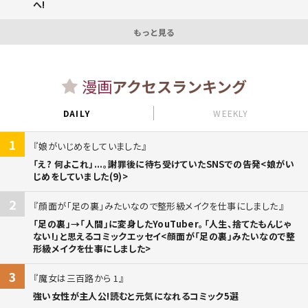
へ!
もっと見る
漫画
アクセスランキング
DAILY
WEEKLY
1
娘がいじめをしていました
「え? 何よこれ」...。謝罪後に待ち受けていたSNSでの告発<娘がい
じめをしていました(9)>
2
顔面が「足の裏」みたいなので整形級メイクを仕事にしました
「足の裏」→「人間」に変身したYouTuber。「人生、捨てたもんじゃ
ない!」と思えるコミックエッセイ<顔面が「足の裏」みたいなので整
形級メイクを仕事にしました>
3
魔女は三百路から 1
強い女性が主人公!読むと元気になれるコミック5選