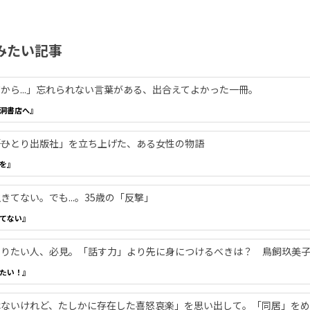
みたい記事
から...」忘れられない言葉がある、出合えてよかった一冊。
洞書店へ』
―「ひとり出版社」を立ち上げた、ある女性の物語
を』
てない。でも...。35歳の「反撃」
てない』
やりたい人、必見。「話す力」より先に身につけるべきは？ 鳥飼玖美
たい！』
ないけれど、たしかに存在した喜怒哀楽」を思い出して。「同居」をめ