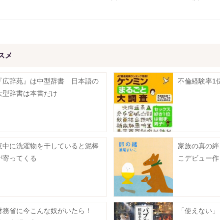
スメ
『広辞苑』は中型辞書 日本語の
不倫経験率1
大型辞書は本書だけ
夜中に洗濯物を干していると泥棒
家族の真の絆
が寄ってくる
こデビュー作
財務省に今こんな奴がいたら！
「使えない」