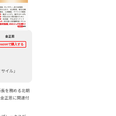
金正恩
mazonで購入する
ミサイル」
所長を務める北朝
＝金正恩に関連付