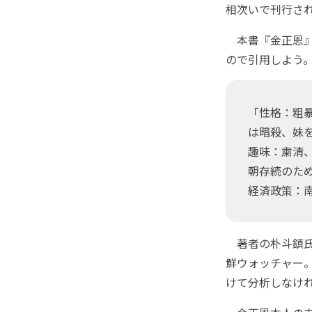
相次いで刊行さ
本書『金正恩』
ので引用しよう
「性格：粗
は暗殺、妹
趣味：粛清
朝存続のた
経済政策：
著者の朴斗鎮氏
鮮ウォッチャー
けて分析しなけ