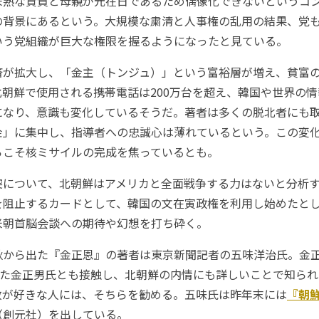
熟な資質と母親が元在日であるため偶像化できないというコ
の背景にあるという。大規模な粛清と人事権の乱用の結果、党
いう党組織が巨大な権限を握るようになったと見ている。
が拡大し、「金主（トンジュ）」という富裕層が増え、貧富
朝鮮で使用される携帯電話は200万台を超え、韓国や世界の
になり、意識も変化しているそうだ。著者は多くの脱北者にも
金」に集中し、指導者への忠誠心は薄れているという。この変
らこそ核ミサイルの完成を焦っているとも。
について、北朝鮮はアメリカと全面戦争する力はないと分析す
を阻止するカードとして、韓国の文在寅政権を利用し始めたと
米朝首脳会談への期待や幻想を打ち砕く。
から出た『金正恩』の著者は東京新聞記者の五味洋治氏。金正
れた金正男氏とも接触し、北朝鮮の内情にも詳しいことで知ら
致が好きな人には、そちらを勧める。五味氏は昨年末には
『朝
（創元社）を出している。