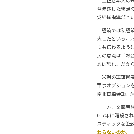
金正恩本人の未
背伸びした統治
党組織指導部と
経済では私経済
大したという。北
にも伝わるよう
民の意識は「お
恩は恐れ、だか
米朝の軍事衝突
軍事オプション
南北首脳会談、
一方、文藝春秋
017年に暗殺さ
スティックな筆
わらないのか』