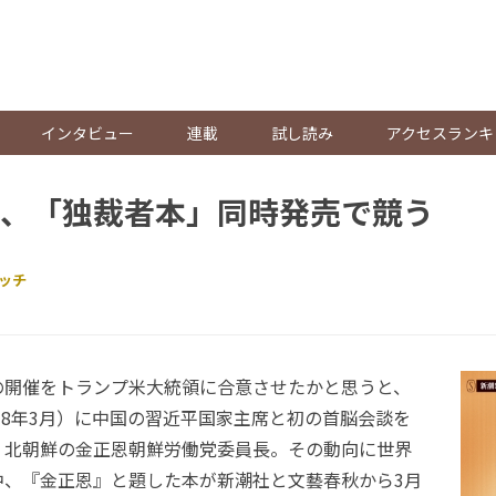
。
インタビュー
連載
試し読み
アクセスランキ
、「独裁者本」同時発売で競う
ッチ
開催をトランプ米大統領に合意させたかと思うと、
018年3月）に中国の習近平国家主席と初の首脳会談を
、北朝鮮の金正恩朝鮮労働党委員長。その動向に世界
中、『金正恩』と題した本が新潮社と文藝春秋から3月