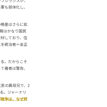
ンプレックスが、
も軍も弱体化し、
の格差はさらに拡
情報はかなり国民
取材しており、住
化を統治者＝金正
る。だからこそ
して著者は警告、
恩の異母兄で、2
れる。ジャーナリ
鮮戦争は、なぜ終