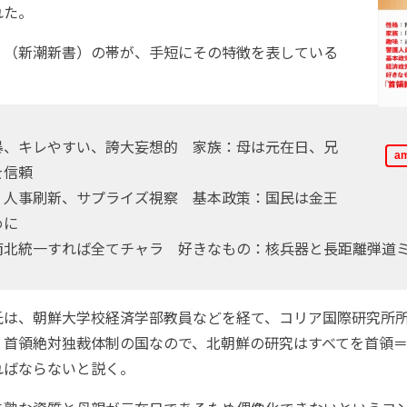
れた。
（新潮新書）の帯が、手短にその特徴を表している
。
暴、キレやすい、誇大妄想的 家族：母は元在日、兄
a
を信頼
、人事刷新、サプライズ視察 基本政策：国民は金王
めに
南北統一すれば全てチャラ 好きなもの：核兵器と長距離弾道
は、朝鮮大学校経済学部教員などを経て、コリア国際研究所
。首領絶対独裁体制の国なので、北朝鮮の研究はすべてを首領
ればならないと説く。