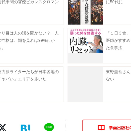
前代未聞の官僚ピカレスクロマン
に50代に
ツリ目は人の話を聞かない？ 人
「１日３食
の性格は、顔を見れば99%わか
医師がすすめ
る。
た食事法
実力派ライターたちが日本各地の
東野圭吾さん
「ヤバい」エリアを歩いた
ない
参画出版社