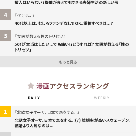
挿入はいらない?機能が衰えてもできる夫婦生活の新しい形
4
化け活。
40代以上は、むしろファンデなしでOK。重視すべきは...?
5
女医が教える性のトリセツ
50代「本当はしたい...でも痛い!」どうすれば? 女医が教える「性の
トリセツ」
もっと見る
漫画
アクセスランキング
DAILY
WEEKLY
1
北欧女子オーサ、日本で恋をする。
北欧女子オーサ、日本で恋をする。:(7) 離婚率が高いスウェーデン。
結婚より人気なのは...