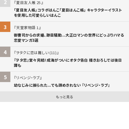
2
夏目友人帳 25
「夏目友人帳」コラボはんこ「夏目はんこ帳」 キャラクターイラスト
を使用した可愛らしいはんこ
3
天堂家物語 1
御曹司からの求婚、跡目騒動...大正ロマンの世界にどっぷりハマる
恋愛マンガ3選
4
ヲタクに恋は難しい (11)
『ヲタ恋』堂々完結! 成海がついにオタク告白 描きおろしでは後日
譚も
5
リベンジ・ラブ
幼なじみに振られた...でも諦めきれない 『リベンジ・ラブ』
もっと見る