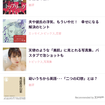
書評
夫や彼氏の浮気、もういやだ！ 幸せになる
解決のヒント
エッセイ,トピックス,恋愛
天使のような「美肌」に見とれる写真集。バ
スタブで泡ショットも
トピックス,写真集
幼いうちから英語･･･「二つの幻想」とは？
書評
Recommended by