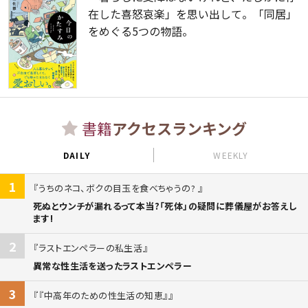
在した喜怒哀楽」を思い出して。「同居」
をめぐる5つの物語。
書籍
アクセスランキング
DAILY
WEEKLY
1
うちのネコ、ボクの目玉を食べちゃうの?
死ぬとウンチが漏れるって本当?「死体」の疑問に葬儀屋がお答えし
ます!
2
ラストエンペラーの私生活
異常な性生活を送ったラストエンペラー
3
『中高年のための性生活の知恵』