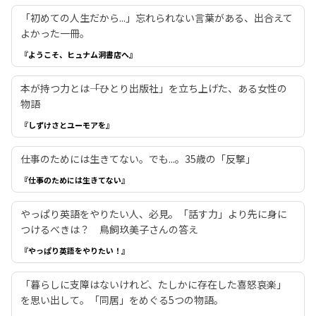
「初めての人生だから...」忘れられない言葉がある、出合えて
よかった一冊。
『ようこそ、ヒュナム洞書店へ』
本が持つ力とは――「ひとり出版社」を立ち上げた、ある女性の
物語
『しずけさとユーモアを』
仕事のためには生きてない。でも...。35歳の「反撃」
『仕事のためには生きてない』
やっぱり英語をやりたい人、必見。「話す力」より先に身に
つけるべきは？ 鳥飼玖美子さんの答え
『やっぱり英語をやりたい！』
「暮らしに支障はないけれど、たしかに存在した喜怒哀楽」
を思い出して。「同居」をめぐる5つの物語。