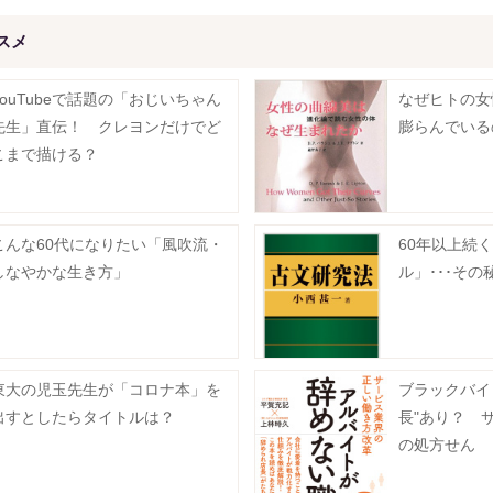
スメ
YouTubeで話題の「おじいちゃん
なぜヒトの女
先生」直伝！ クレヨンだけでど
膨らんでいる
こまで描ける？
こんな60代になりたい「風吹流・
60年以上続
しなやかな生き方」
ル」･･･その
東大の児玉先生が「コロナ本」を
ブラックバイ
出すとしたらタイトルは？
長"あり？ 
の処方せん