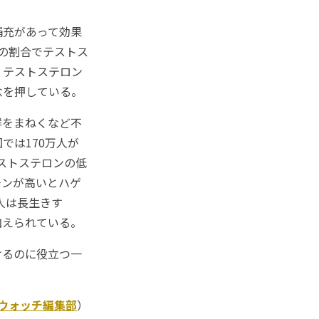
補充があって効果
の割合でテストス
、テストステロン
念を押している。
群をまねくなど不
では170万人が
ストステロンの低
モンが高いとハゲ
人は長生きす
加えられている。
けるのに役立つ一
Kウォッチ編集部
）