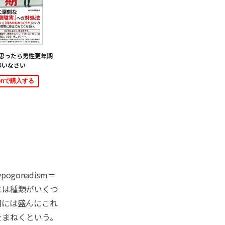
思ったら男性更年期
疑いなさい
zonで購入する
gonadism＝
には種類がいくつ
期には盛んにこれ
をまねくという。