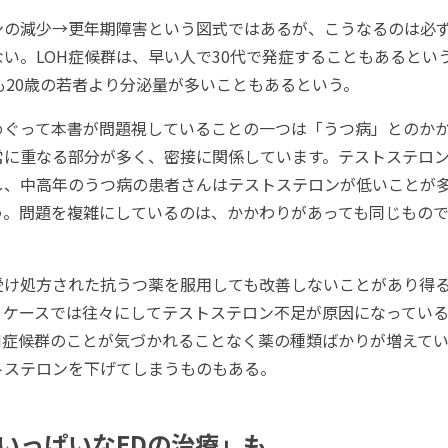
の減少→更年期障害という図式ではあるが、こうなるのは必
い。LOH症候群は、早い人で30代で発症することもあるとい
も20歳の若者より分泌量が多いこともあるという。
めぐって本書が問題視していることの一つは「うつ病」とのかか
常に重なる部分が多く、密接に関係しています。テストステロ
し、中高年のうつ病の患者さんはテストステロンが低いことが
う。問題を複雑にしているのは、かかわりがあっても同じもの
け処方された抗うつ薬を服用しても改善しないことがあり得
うケースでは往々にしてテストステロン不足が原因になってい
OH症候群のことが気づかれることなく薬の種類ばかりが増えて
トステロンを下げてしまうものもある。
いっぱいなEDの治療」も