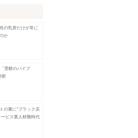
性の乳房だけが常に
のか
く「受験のバイブ
秘密
トの裏に"ブラック店
サービス業人材難時代