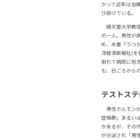
かって近年は治
び掛けている。
順天堂大学教授
の一人。男性が
め、本書『うつ
洋経済新報社)
倒れて病院に担
も、日ごろから
テストステ
男性ホルモンが減少
症候群」あるい
かあるが、その
が分泌され「男