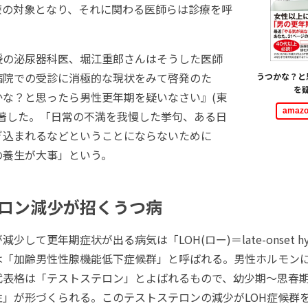
療の対象となり、それに関わる医師らは診療を呼
の泌尿器科医、堀江重郎さんはそうした医師
病院での受診に消極的な現状をみて啓発のた
うつかな？と
を
かな？と思ったら男性更年期を疑いなさい』(東
ama
を著した。「日常の不満を我慢した挙句、ある日
ぎ込まれるなどということにならないために
の養生が大事」という。
ロン減少が招くうつ病
して更年期症状が出る病気は「LOH(ロー)＝late-onset hypo
は「加齢男性性腺機能低下症候群」と呼ばれる。男性ホルモン
代表格は「テストステロン」とよばれるもので、幼少期～思春
性」が形づくられる。このテストステロンの減少がLOH症候群