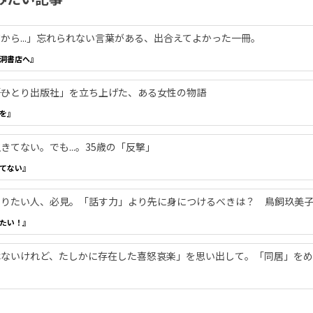
から...」忘れられない言葉がある、出合えてよかった一冊。
洞書店へ』
―「ひとり出版社」を立ち上げた、ある女性の物語
を』
てない。でも...。35歳の「反撃」
てない』
やりたい人、必見。「話す力」より先に身につけるべきは？ 鳥飼玖美
たい！』
ないけれど、たしかに存在した喜怒哀楽」を思い出して。「同居」をめ