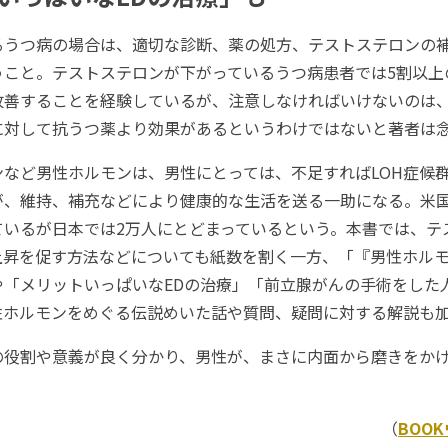
るうつ病の場合は、適切な診断、薬の処方、テストステロンの
うこと。テストステロンが下がっているうつ病患者では5割以上
改善することを経験しているが、注意しなければいけないのは
に対して抗うつ薬より効果があるというわけではないと著者は
など男性ホルモンは、男性にとっては、不足すればLOH症候
が、維持、補充などにより健康的な生活を送る一助になる。米国
ているが日本では2万人にとどまっているという。本書では、テ
上昇を促す方法などについても紙数を割く一方、「『男性ホル
や「メリットいっぱいなEDの治療」「前立腺がんの手術をした
性ホルモンをめぐる伝説めいた話や質問、疑問に対する解説も
役割や意義が良く分かり、男性が、まさに内面から磨きをか
（
BOO