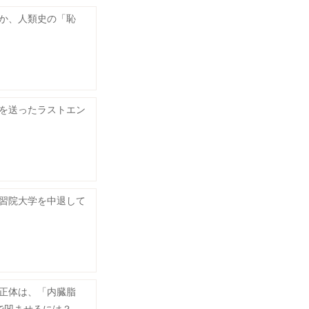
か、人類史の「恥
を送ったラストエン
習院大学を中退して
正体は、「内臓脂