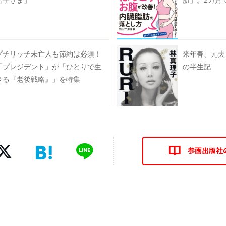
智子さま」
肪」。2カ月
プチリッチ未亡人も節約は必須！
来年春、元夫と
「プレジデント」が「ひとりで生
の半生記
きる『老後戦略』」を特集
参画出版社