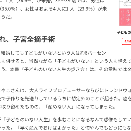
 1 人（34.6％）が未婚。35～39 歳では、男性は
35.0％）、女性はおよそ4 人に1 人（23.9％）が未
そうだ。
子どもの
れ、子宮全摘手術
am
結婚しても子どもがいないという人は約6パーセン
人も併せると、当然ながら「子どもがいない」という人も増え
ろう。本書『子どものいない人生の歩き方』は、その意味では
やこさんは、大人ライフプロデューサーならびにトレンドウ
先で子作りを先送りしているうちに想定外のことが起きた。癌
は取り留めたものの、「産めない人」になってしまった。
「子どものいない人生」を歩むことになるなんて想像もして
かった。「早く産んでおけばよかった」と悔やんでもどうにも