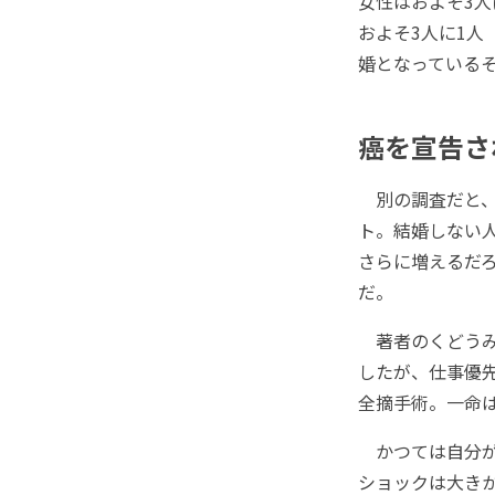
女性はおよそ3人に
およそ3人に1人（
婚となっている
癌を宣告さ
別の調査だと、
ト。結婚しない
さらに増えるだ
だ。
著者のくどうみ
したが、仕事優
全摘手術。一命
かつては自分が
ショックは大き