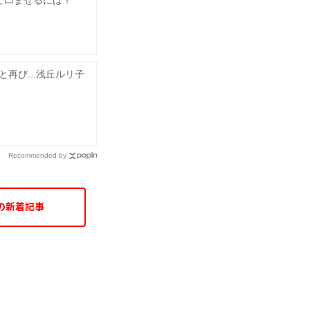
で凹ませるには？
再び...浅丘ルリ子
Recommended by
の新着記事