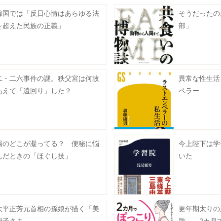
韓国では「反日心情はあらゆる法
そうだったの
を超えた民族の正義」
部」
二・二六事件の謎。秩父宮は何故
異常な性生活
あえて「遠回り」した？
ペラー
腸のどこが凝ってる？ 便秘に悩
今上陛下は学
んだときの「ほぐし技」
いた
大平正芳元首相の孫娘が描く「美
更年期太りの