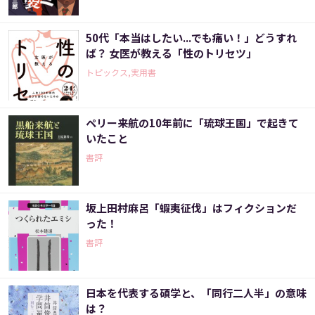
50代「本当はしたい...でも痛い！」どうすれ
ば？ 女医が教える「性のトリセツ」
トピックス,実用書
ペリー来航の10年前に「琉球王国」で起きて
いたこと
書評
坂上田村麻呂「蝦夷征伐」はフィクションだ
った！
書評
日本を代表する碩学と、「同行二人半」の意味
は？