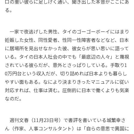
口の重い彼らに足しげく通い、聞き出した本音がここにあ
る。
一家で夜逃げした男性、タイのゴーゴーボーイにはまり
妊娠した女性、同性愛者、性同一性障害者などなど、日本
に居場所を見出せなかった彼、彼女らが思い思いに語って
いる。タイの日本人社会の中でも「最底辺の人々」と蔑視
されている彼らだが、意外とさっぱりしている。手取り1
0万円台という収入だが、切り詰めれば日本よりも暮らし
やすい面もある。なにより決まりきったマニュアルに従い
対応すれば、仕事は済む。圧倒的に日本で働くよりも気楽
なのだ。
週刊文春（11月23日号）で書評を書いている城繁幸さ
ん（作家、人事コンサルタント）は「自らの意思で異国に