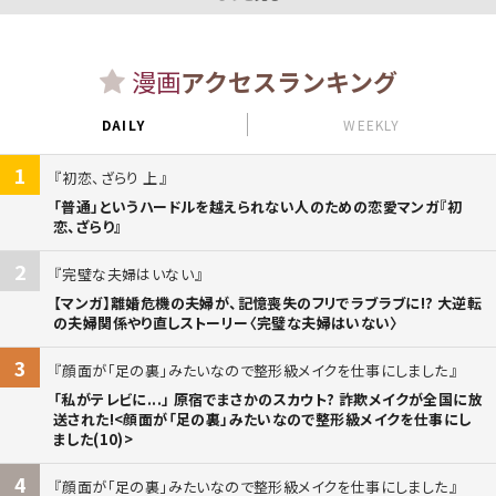
漫画
アクセスランキング
DAILY
WEEKLY
1
初恋、ざらり 上
「普通」というハードルを越えられない人のための恋愛マンガ『初
恋、ざらり』
2
完璧な夫婦はいない
【マンガ】離婚危機の夫婦が、記憶喪失のフリでラブラブに!? 大逆転
の夫婦関係やり直しストーリー〈完璧な夫婦はいない〉
3
顔面が「足の裏」みたいなので整形級メイクを仕事にしました
「私がテレビに...」 原宿でまさかのスカウト? 詐欺メイクが全国に放
送された!<顔面が「足の裏」みたいなので整形級メイクを仕事にし
ました(10)>
4
顔面が「足の裏」みたいなので整形級メイクを仕事にしました