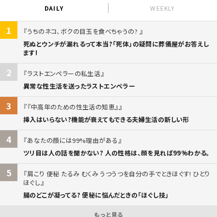
DAILY
WEEKLY
1
うちのネコ、ボクの目玉を食べちゃうの?
死ぬとウンチが漏れるって本当?「死体」の疑問に葬儀屋がお答えし
ます!
2
ラストエンペラーの私生活
異常な性生活を送ったラストエンペラー
3
『中高年のための性生活の知恵』
挿入はいらない?機能が衰えてもできる夫婦生活の新しい形
4
あなたの顔には99%理由がある
ツリ目は人の話を聞かない? 人の性格は、顔を見れば99%わかる。
5
肩こり 便秘 たるみ むくみ うつうつを自分の手でときほぐす! ひとり
ほぐし
腸のどこが凝ってる? 便秘に悩んだときの「ほぐし技」
もっと見る