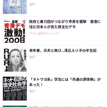
書評
政府と暴力団がつながり市民を襲撃 香港に
住む日本人が見た民主化デモ
コラム,新刊JPニュース
来年春、元夫と再び...浅丘ルリ子の半生記
書評
「ネトウヨ系」学生には「共通の原体験」が
あった！
書評