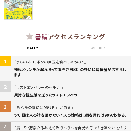
書籍
アクセスランキング
DAILY
WEEKLY
1
うちのネコ、ボクの目玉を食べちゃうの?
死ぬとウンチが漏れるって本当?「死体」の疑問に葬儀屋がお答えし
ます!
2
ラストエンペラーの私生活
異常な性生活を送ったラストエンペラー
3
あなたの顔には99%理由がある
ツリ目は人の話を聞かない? 人の性格は、顔を見れば99%わかる。
4
肩こり 便秘 たるみ むくみ うつうつを自分の手でときほぐす! ひとり