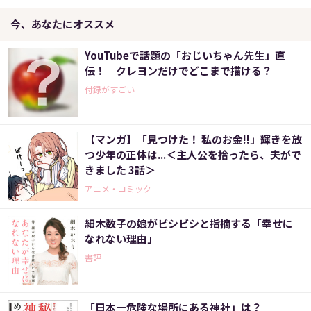
今、あなたにオススメ
YouTubeで話題の「おじいちゃん先生」直
伝！ クレヨンだけでどこまで描ける？
付録がすごい
【マンガ】「見つけた！ 私のお金!!」輝きを放
つ少年の正体は...＜主人公を拾ったら、夫がで
きました 3話＞
アニメ・コミック
細木数子の娘がビシビシと指摘する「幸せに
なれない理由」
書評
「日本一危険な場所にある神社」は？