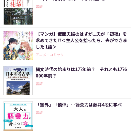
書評
【マンガ】仮面夫婦のはずが...夫が「初夜」を
求めてきた!?＜主人公を拾ったら、夫ができま
した 1話＞
アニメ・コミック
縄文時代の始まりは1万年前？ それとも1万6
000年前？
書評
「望外」「僥倖」･･語彙力は藤井4段に学べ
書評