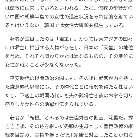
は儒教に由来しているといわれる。ただ、儒教の影響が強
い中国や朝鮮半島での女性の進出状況をみれば的を射てい
るとはいえない。韓国では女性大統領も誕生している。
著者が注目したのは「君主」。かつては東アジアの国々
には君主に相当する人物が存在し、日本の「天皇」の地位
を含め、それぞれ関わりかたは異なるものの、その地位に
女性が就くことが少なくなかった。
平安時代の摂関政治の間にも、その後に武家が力を持っ
た鎌倉時代以降にも、その時代ごとに権勢を得た女性はい
たし、下剋上の戦国時代にも夫の武将亡き後のお家を切り
盛りした女性らの活躍が伝えられている。
著者が「転機」とみるのは豊臣秀吉の側室、淀殿だ。秀
吉亡き後、その跡を継いだ秀頼の生母として豊臣政権の継
続を目論み、実権を握った徳川家康と対立したことが知ら