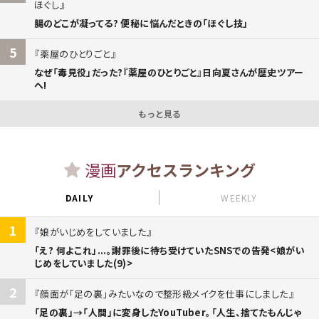
ほぐし
腸のどこが凝ってる? 便秘に悩んだときの「ほぐし技」
5
薬屋のひとりごと
なぜ「毒見役」だった?『薬屋のひとりごと』日向夏さんが歴史ツアー
へ!
もっと見る
漫画
アクセスランキング
DAILY
WEEKLY
1
娘がいじめをしていました
「え? 何よこれ」...。謝罪後に待ち受けていたSNSでの告発<娘がい
じめをしていました(9)>
2
顔面が「足の裏」みたいなので整形級メイクを仕事にしました
「足の裏」→「人間」に変身したYouTuber。「人生、捨てたもんじゃ