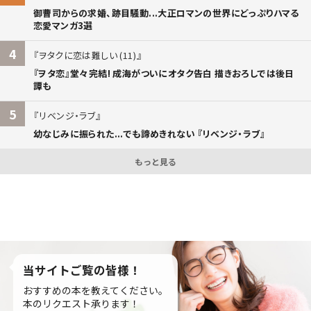
御曹司からの求婚、跡目騒動...大正ロマンの世界にどっぷりハマる
恋愛マンガ3選
4
ヲタクに恋は難しい (11)
『ヲタ恋』堂々完結! 成海がついにオタク告白 描きおろしでは後日
譚も
5
リベンジ・ラブ
幼なじみに振られた...でも諦めきれない 『リベンジ・ラブ』
もっと見る
当サイトご覧の皆様！
おすすめの本を教えてください。
本のリクエスト承ります！