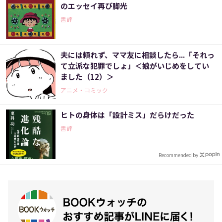
のエッセイ再び脚光
書評
夫には頼れず、ママ友に相談したら...「それっ
て立派な犯罪でしょ」＜娘がいじめをしてい
ました（12）＞
アニメ・コミック
ヒトの身体は「設計ミス」だらけだった
書評
Recommended by