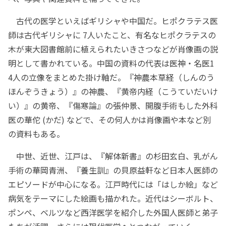
古代の医学といえばギリシャや中国だ。ヒポクラテス医
師は古代ギリシャに 7人いたこと、有名なヒポクラテスの
木が東大図書館前に植えられたいきさつなどが肖像画の説
明として書かれている。中国の資料の代表は医神・名医1
4人の立像をまとめた掛け軸だ。『神農本草経（しんのう
ほんぞうきょう）』の神農、『黄帝内経（こうていだいけ
い）』の黄帝、『傷寒論』の張仲景、開腹手術もした外科
医の華佗 (かだ) などで、その何人かは肖像画や本など別
の資料もある。
中世、近世、江戸は、『解体新書』の杉田玄白、乳がん
手術の華岡青洲、『養生訓』の貝原益軒など日本人医師の
エピソードが中心になる。江戸時代には「はしか絵」など
病気をテーマにした絵画も描かれた。近代はシーボルト、
ポンペ、ベルツなど西洋医学を紹介した外国人医師と弟子