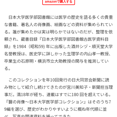
amazonで購入する
日本大学医学部図書館には医学の歴史を語る多くの貴重
な書籍、著名人の肖像画、絵画などの資料が集められてい
る。誰が集めたかは実は明らかではないのだが、整理を依
頼され、蔵書目録『日本大学医学部図書館古医学資料目
録』を1984（昭和59) 年に出版した酒井シヅ・順天堂大学
名誉教授は、医史学に詳しかった生理学の内山孝一教授、
卒業生の石原明・横浜市立大助教授の関与を推測してい
る。
このコレクションを年10回発行の日大同窓会新聞に読
み物として紹介し続けてきたのが宮川美知子・新聞担当理
事だ。満18年が経ち、連載はすでに180 回を超えている。
『醫の肖像～日本大学医学部コレクション』はそのうち7
9編を選び、歴史がわかりやすいように概ね年代順に並
べ、写真や関連資料を補ってできた。