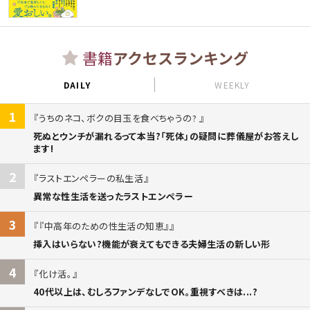
書籍
アクセスランキング
DAILY
WEEKLY
1
うちのネコ、ボクの目玉を食べちゃうの?
死ぬとウンチが漏れるって本当?「死体」の疑問に葬儀屋がお答えし
ます!
2
ラストエンペラーの私生活
異常な性生活を送ったラストエンペラー
3
『中高年のための性生活の知恵』
挿入はいらない?機能が衰えてもできる夫婦生活の新しい形
4
化け活。
40代以上は、むしろファンデなしでOK。重視すべきは...?