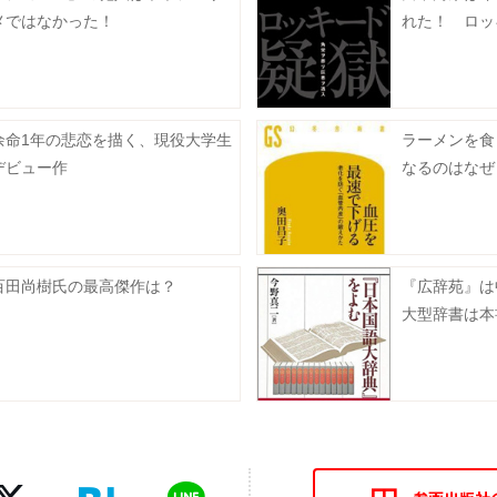
メではなかった！
れた！ ロッ
余命1年の悲恋を描く、現役大学生
ラーメンを食
デビュー作
なるのはなぜ
百田尚樹氏の最高傑作は？
『広辞苑』は
大型辞書は本