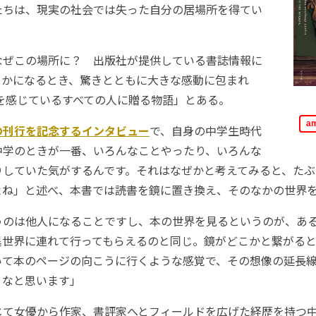
女たちは、現実の社会では失った自分の居場所を得てい
ぜこの場所に？ 出版社が提供している書誌情報に
らかになるとき、驚きとともに大きな感動に包まれ
さを感じているすべての人に贈る物語」とある。
a
の刊行を記念するインタビュー
で、自身の中学生時代
中学のときが一番、いろんなことやったり、いろんな
りしていた気がするんです。それはなぜかと考えてみると、たぶ
よね」と述べ、本書では読書を鏡に置き換え、そのなかの世界
うのは他人になることですし、本の世界を見るというのが、あ
異世界に連れて行ってもらえるのと同じ。鏡がどこかと繋がる
いて本のページの向こうに行くような感覚で、その想像の延長
うなと思います」
て女優から作家、書評家へとフィールドを広げた経歴を持つ