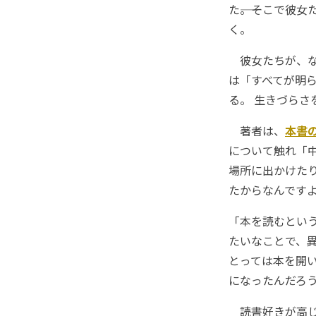
た――。そこで彼
く。
彼女たちが、な
は「すべてが明
る。 生きづら
著者は、
本書
について触れ「
場所に出かけた
たからなんです
「本を読むとい
たいなことで、
とっては本を開
になったんだろ
読書好きが高じ