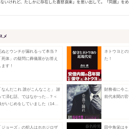
ないけれど、たしかに存在した喜怒哀楽」を思い出して。「同居」をめ
スメ
死ぬとウンチが漏れるって本当？
ネトウヨとの
「死体」の疑問に葬儀屋がお答え
た！
します！
「なんだこれ 誰がこんなこと」 謝
財務省に今
って済む話、ではなかった...？＜
前代未聞の官
娘がいじめをしていました（14）
＞
「ジョーズ」の犯人はホホジロザ
田中角栄はキ