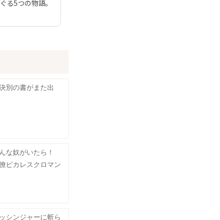
ぐる5つの物語。
決別の書がまた出
こんな奴がいたら！
僚ピカレスクロマン
ッシンジャーに斬ら