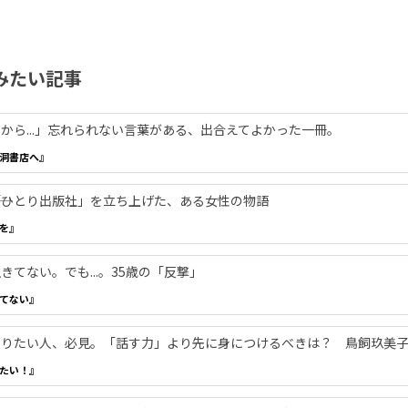
みたい記事
から...」忘れられない言葉がある、出合えてよかった一冊。
洞書店へ』
―「ひとり出版社」を立ち上げた、ある女性の物語
を』
てない。でも...。35歳の「反撃」
てない』
やりたい人、必見。「話す力」より先に身につけるべきは？ 鳥飼玖美
たい！』