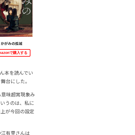
かがみの孤城
mazonで購入する
ん本を読んでい
を舞台にした。
る意味超常現象み
というのは、私に
線上が今回の設定
中江有里さんは