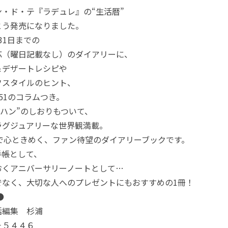
・ド・テ『ラデュレ』の“生活暦”
とう発売になりました。
31日までの
応（曜日記載なし）のダイアリーに、
＆デザートレシピや
フスタイルのヒント、
51のコラムつき。
ハン”のしおりもついて、
ラグジュアリーな世界観満載。
で心ときめく、ファン待望のダイアリーブックです。
手帳として、
おくアニバーサリーノートとして…
でなく、大切な人へのプレゼントにもおすすめの1冊！
●
活編集 杉浦
－５４４６