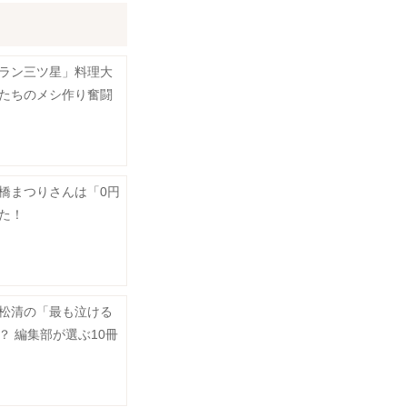
ラン三ツ星」料理大
たちのメシ作り奮闘
橋まつりさんは「0円
た！
松清の「最も泣ける
？ 編集部が選ぶ10冊