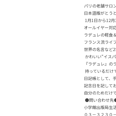
パリの老舗サロン
日本語版がとう
1月1日から12月
オールイヤー対
ラデュレの軽食
フランス流ライ
世界の名言など2
かわいい“イスパ
『ラデュレ』の
持っているだけ
日記帳として、
記念日を記して
自分のためだけ
●問い合わせ先
小学館出版局生
０３－３２３０