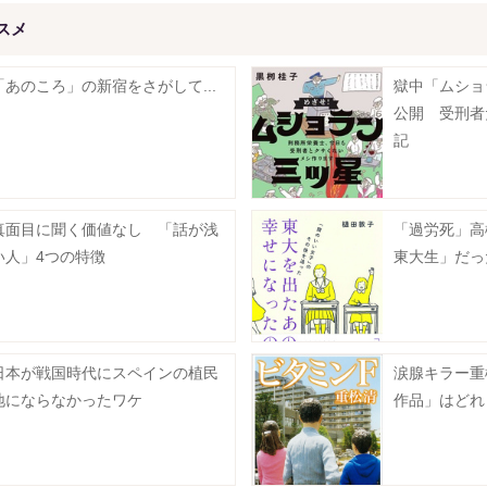
スメ
「あのころ」の新宿をさがして...
獄中「ムショ
公開 受刑者
記
真面目に聞く価値なし 「話が浅
「過労死」高
い人」4つの特徴
東大生」だっ
日本が戦国時代にスペインの植民
涙腺キラー重
地にならなかったワケ
作品」はどれ