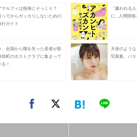
アマルフィは熱海にそっくり？
「嫌われる人
行ってからガッカリしないための
に...人間関
旅行ガイド
今、全国から職を失った若者が歌
天使のような
舞伎町のホストクラブに集まって
写真集。バス
いる！