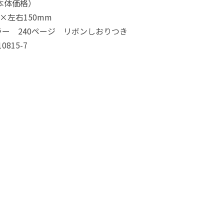
（本体価格）
×左右150mm
ー 240ページ リボンしおりつき
10815-7