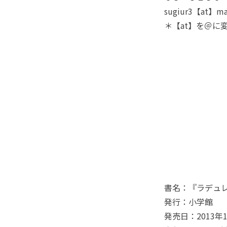
sugiur3【at】mai
＊【at】を＠に
書名：『ラデュレ
発行：小学館
発売日：2013年