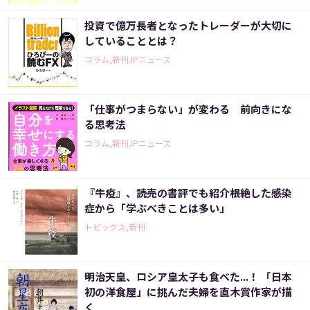
投資で億万長者となったトレーダーが大切に
していることとは？
コラム,新刊JPニュース
「仕事がつまらない」が変わる 前向きにな
る思考法
コラム,新刊JPニュース
『牛疫』、読売の書評でも紹介――根絶した感染
症から「学ぶべきことは多い」
トピックス,新刊
明治天皇、ロシア皇太子も食べた...！ 「日本
初の洋食屋」に挑んだ夫婦を直木賞作家が描
く