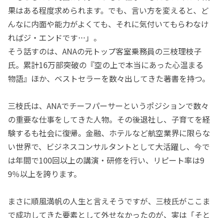
果はある程度求められます。でも、言い方を変えると、ど
んなに内面や能力がよくても、それに気付いてもらわなけ
ればジ・エンドです…」。
そう話すのは、ANAの元トップ客室乗務員の三枝理枝子
氏。累計16万部突破の『空の上で本当にあった心温まる
物語』ほか、ベストセラーを数々出してきた著書を持つ。
三枝氏は、ANAでチーフパーサーというポジションで数々
の重要な仕事をしてきた人物。その後退社し、子育てを経
験するも社会に復帰。金融、ホテルなど航空業界に限らな
い世界で、ビジネスコンサルタントとして大活躍し、今で
は年間で100回以上の講演・研修を行い、リピート率は9
9％以上を誇ります。
まさに順風満帆の人生と言えそうですが、三枝氏がここま
で成功してきた要素として外せなかったのが、実は「そと