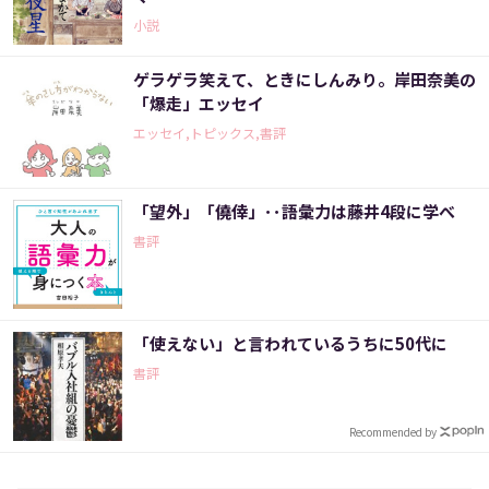
小説
ゲラゲラ笑えて、ときにしんみり。岸田奈美の
「爆走」エッセイ
エッセイ,トピックス,書評
「望外」「僥倖」･･語彙力は藤井4段に学べ
書評
「使えない」と言われているうちに50代に
書評
Recommended by