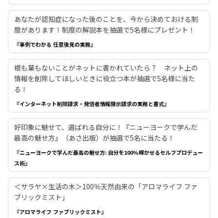
あなたが認知症になった後のことを、今から決めておける制
度があります！制度の解説本を抽選で5名様にプレゼント！
『事例でわかる 任意後見の実務』
根も葉もないことがネットに書かれていたら？ ネット上の
情報を削除してほしいときに役立つ本が抽選で5名様に当た
る！
『インターネット削除請求・発信者情報開示請求の実務と書式』
好印象に魅せて、選ばれる自分に！『ニューヨークで学んだ
最高の魅せ方』（あさ出版）が抽選で5名に当たる！
『ニューヨークで学んだ最高の魅せ方: 自分を100%輝かせるセルフプロデュー
ス術』
＜サラヤ×生活の木＞100％天然由来の「アロマライフ ファ
ブリックミスト」
『アロマライフ ファブリックミスト』