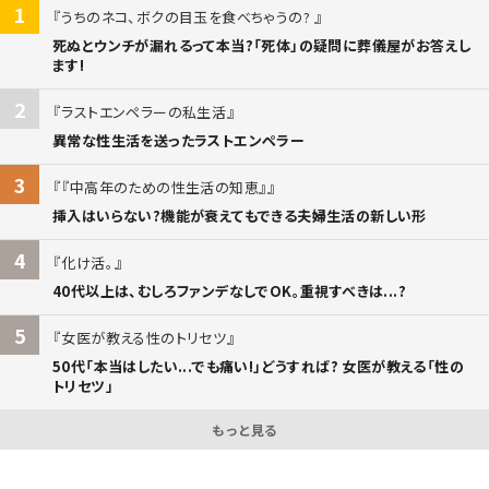
1
うちのネコ、ボクの目玉を食べちゃうの?
死ぬとウンチが漏れるって本当?「死体」の疑問に葬儀屋がお答えし
ます!
2
ラストエンペラーの私生活
異常な性生活を送ったラストエンペラー
3
『中高年のための性生活の知恵』
挿入はいらない?機能が衰えてもできる夫婦生活の新しい形
4
化け活。
40代以上は、むしろファンデなしでOK。重視すべきは...?
5
女医が教える性のトリセツ
50代「本当はしたい...でも痛い!」どうすれば? 女医が教える「性の
トリセツ」
もっと見る