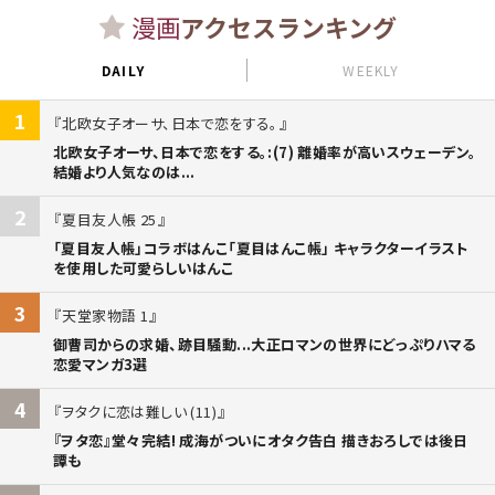
漫画
アクセスランキング
DAILY
WEEKLY
1
北欧女子オーサ、日本で恋をする。
北欧女子オーサ、日本で恋をする。:(7) 離婚率が高いスウェーデン。
結婚より人気なのは...
2
夏目友人帳 25
「夏目友人帳」コラボはんこ「夏目はんこ帳」 キャラクターイラスト
を使用した可愛らしいはんこ
3
天堂家物語 1
御曹司からの求婚、跡目騒動...大正ロマンの世界にどっぷりハマる
恋愛マンガ3選
4
ヲタクに恋は難しい (11)
『ヲタ恋』堂々完結! 成海がついにオタク告白 描きおろしでは後日
譚も