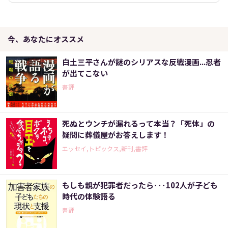
今、あなたにオススメ
白土三平さんが謎のシリアスな反戦漫画...忍者
が出てこない
書評
死ぬとウンチが漏れるって本当？「死体」の
疑問に葬儀屋がお答えします！
エッセイ,トピックス,新刊,書評
もしも親が犯罪者だったら･･･102人が子ども
時代の体験語る
書評