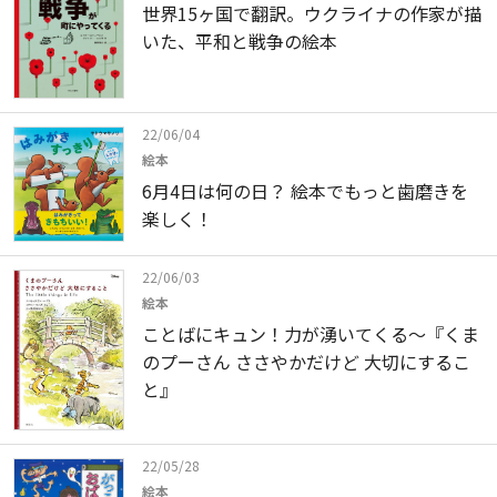
世界15ヶ国で翻訳。ウクライナの作家が描
いた、平和と戦争の絵本
22/06/04
絵本
6月4日は何の日？ 絵本でもっと歯磨きを
楽しく！
22/06/03
絵本
ことばにキュン！力が湧いてくる～『くま
のプーさん ささやかだけど 大切にするこ
と』
22/05/28
絵本