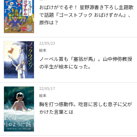
おばけがでるぞ！ 星野源書き下ろし主題歌
で話題『ゴーストブック おばけずかん』、
原作は？
22/05/23
絵本
ノーベル賞も「塞翁が馬」。山中伸弥教授
の半生が絵本になった。
22/05/17
絵本
胸を打つ感動作。吃音に苦しむ息子に父が
かけた言葉とは