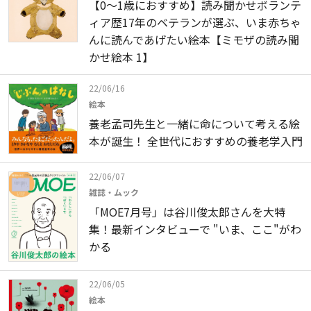
【0～1歳におすすめ】読み聞かせボランテ
ィア歴17年のベテランが選ぶ、いま赤ちゃ
んに読んであげたい絵本【ミモザの読み聞
かせ絵本 1】
22/06/16
絵本
養老孟司先生と一緒に命について考える絵
本が誕生！ 全世代におすすめの養老学入門
22/06/07
雑誌・ムック
「MOE7月号」は谷川俊太郎さんを大特
集！最新インタビューで "いま、ここ"がわ
かる
22/06/05
絵本