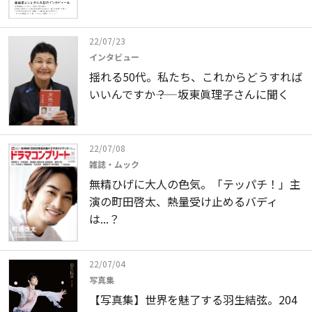
22/07/23
インタビュー
揺れる50代。私たち、これからどうすれば
いいんですか――？ 坂東眞理子さんに聞く
22/07/08
雑誌・ムック
無精ひげに大人の色気。「テッパチ！」主
演の町田啓太、熱量受け止めるバディ
は...？
22/07/04
写真集
【写真集】世界を魅了する羽生結弦。204