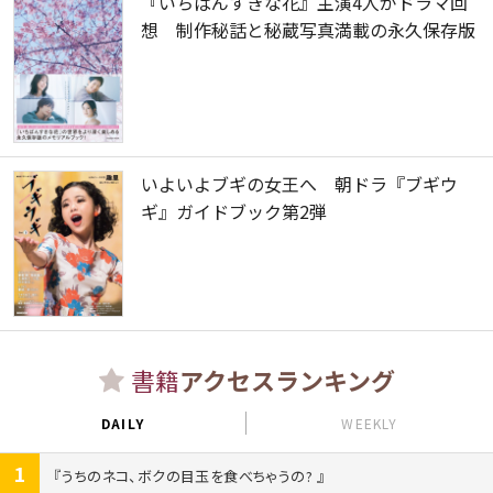
『いちばんすきな花』主演4人がドラマ回
想 制作秘話と秘蔵写真満載の永久保存版
いよいよブギの女王へ 朝ドラ『ブギウ
ギ』ガイドブック第2弾
書籍
アクセスランキング
DAILY
WEEKLY
1
うちのネコ、ボクの目玉を食べちゃうの?