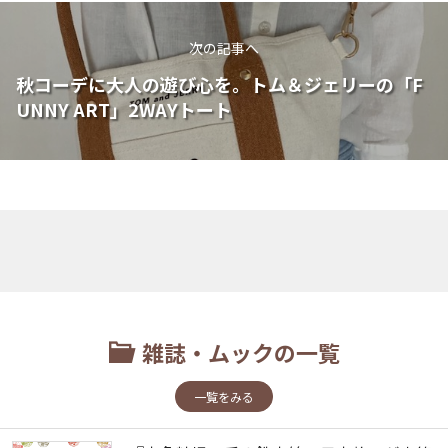
次の記事へ
秋コーデに大人の遊び心を。トム＆ジェリーの「F
UNNY ART」2WAYトート
雑誌・ムックの一覧
一覧をみる