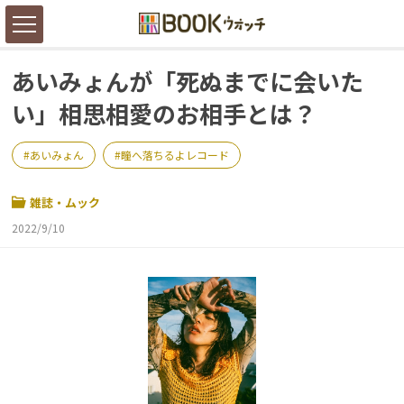
あいみょんが「死ぬまでに会いた
い」相思相愛のお相手とは？
あいみょん
瞳へ落ちるよレコード
雑誌・ムック
2022/9/10