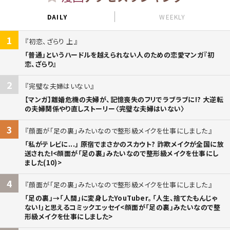
DAILY
WEEKLY
1
初恋、ざらり 上
「普通」というハードルを越えられない人のための恋愛マンガ『初
恋、ざらり』
2
完璧な夫婦はいない
【マンガ】離婚危機の夫婦が、記憶喪失のフリでラブラブに!? 大逆転
の夫婦関係やり直しストーリー〈完璧な夫婦はいない〉
3
顔面が「足の裏」みたいなので整形級メイクを仕事にしました
「私がテレビに...」 原宿でまさかのスカウト? 詐欺メイクが全国に放
送された!<顔面が「足の裏」みたいなので整形級メイクを仕事にし
ました(10)>
4
顔面が「足の裏」みたいなので整形級メイクを仕事にしました
「足の裏」→「人間」に変身したYouTuber。「人生、捨てたもんじゃ
ない!」と思えるコミックエッセイ<顔面が「足の裏」みたいなので整
形級メイクを仕事にしました>