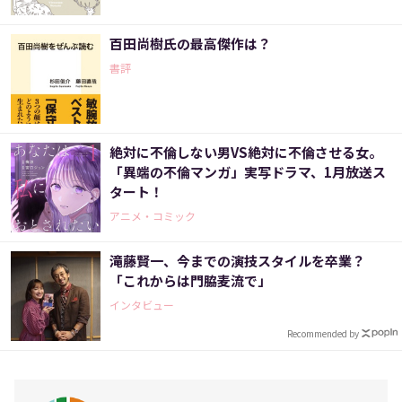
百田尚樹氏の最高傑作は？
書評
絶対に不倫しない男VS絶対に不倫させる女。
「異端の不倫マンガ」実写ドラマ、1月放送ス
タート！
アニメ・コミック
滝藤賢一、今までの演技スタイルを卒業？
「これからは門脇麦流で」
インタビュー
Recommended by