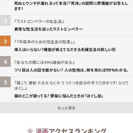
死ぬとウンチが漏れるって本当?「死体」の疑問に葬儀屋がお答えし
ます!
2
ラストエンペラーの私生活
異常な性生活を送ったラストエンペラー
3
『中高年のための性生活の知恵』
挿入はいらない?機能が衰えてもできる夫婦生活の新しい形
4
あなたの顔には99%理由がある
ツリ目は人の話を聞かない? 人の性格は、顔を見れば99%わかる。
5
肩こり 便秘 たるみ むくみ うつうつを自分の手でときほぐす! ひとり
ほぐし
腸のどこが凝ってる? 便秘に悩んだときの「ほぐし技」
もっと見る
漫画
アクセスランキング