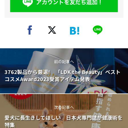
前の記事へ
3762製品から厳選! 「LDK the Beauty」ベスト
コスメAward2023受賞アイテム発表
次の記事へ
愛犬に長生きしてほしい 日本犬専門誌が健康術を
特集