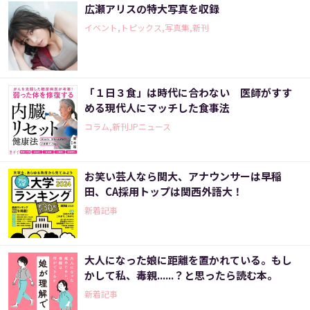
広瀬アリスの特大写真を収録
イベント,トピックス,写真集,新刊
「１日３食」は時代に合わない 医師がすす
める現代人にマッチした食事法
コラム,新刊JPニュース
お笑い芸人なら関大、アナウンサーは早稲
田、CA採用トップは関西外語大！
新着記事
大人になった娘に距離を置かれている。もし
かして私、毒親......？と思ったら読む本。
新着記事