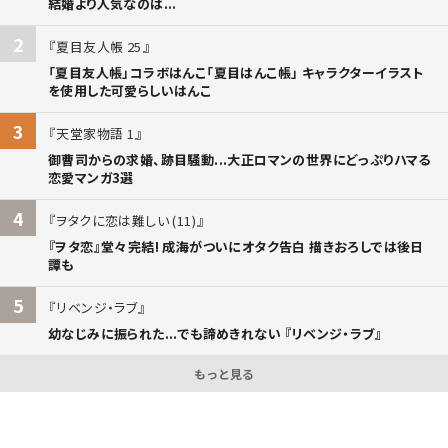
結婚より人気なのは...
2
夏目友人帳 25
「夏目友人帳」コラボはんこ「夏目はんこ帳」 キャラクターイラスト
を使用した可愛らしいはんこ
3
天堂家物語 1
御曹司からの求婚、跡目騒動...大正ロマンの世界にどっぷりハマる
恋愛マンガ3選
4
ヲタクに恋は難しい (11)
『ヲタ恋』堂々完結! 成海がついにオタク告白 描きおろしでは後日
譚も
5
リベンジ・ラブ
幼なじみに振られた...でも諦めきれない 『リベンジ・ラブ』
もっと見る