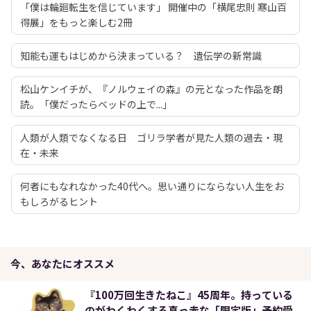
「僕は輪廻転生を信じています」 開催中の「横尾忠則 寒山百
得展」をもっと楽しむ2冊
知能も運もはじめから決まっている？ 遺伝学の新常識
松山ケンイチが、『ノルウェイの森』の元となった作品を朗
読。「僕だったらベッドの上で...」
人類が人類でなくなる日 ゴリラ学者が見た人類の過去・現
在・未来
何者にもなれなかった40代へ。思い通りにならない人生をお
もしろがるヒント
今、あなたにオススメ
『100万回生きたねこ』45周年。持っている
のがわくわくする真っ赤な「限定版」予約受