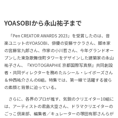
YOASOBIから永山祐子まで
「Pen CREATOR AWARDS 2023」を受賞したのは、音
楽ユニットのYOASOBI、俳優の安藤サクラさん、脚本家
の宮藤官九郎さん、作家の小川哲さん、今年グランドオー
プンした東急歌舞伎町タワーをデザインした建築家の永山
祐子さん、『KYOTOGRAPHIE 京都国際写真祭』共同創設
者・共同ディレクターを務めたルシール・レイボーズさん
＆仲西祐介さんの6組。特集では、第一線で活躍する彼ら
の素顔と背景に迫っている。
さらに、各界のプロが推す、気鋭のクリエイター10組に
は、アーティストの君島大空さん、ドラマクリエイターの
ごっこ倶楽部、編集者／キュレーターの塚田有那さんらが