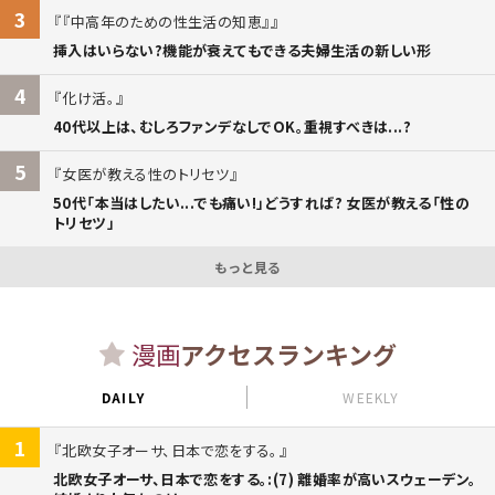
3
『中高年のための性生活の知恵』
挿入はいらない?機能が衰えてもできる夫婦生活の新しい形
4
化け活。
40代以上は、むしろファンデなしでOK。重視すべきは...?
5
女医が教える性のトリセツ
50代「本当はしたい...でも痛い!」どうすれば? 女医が教える「性の
トリセツ」
もっと見る
漫画
アクセスランキング
DAILY
WEEKLY
1
北欧女子オーサ、日本で恋をする。
北欧女子オーサ、日本で恋をする。:(7) 離婚率が高いスウェーデン。