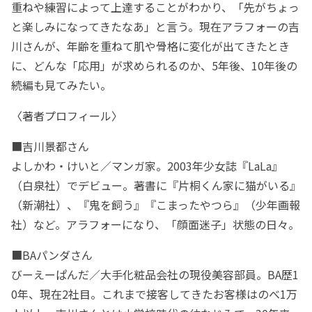
重ねや練習によって上達することがわかり、「先がちょっ
と楽しみになってきたなあ」と言う。現在アラフォーの吉
川さんが、年齢を重ねて肌や骨格に変化が出てきたとき
に、どんな「応用」が求められるのか、5年後、10年後の
続編も見てみたい。
〈著者プロフィール〉
■吉川景都さん
よしかわ・けいと／マンガ家。2003年少女誌『LaLa』
（白泉社）でデビュー。著書に『片桐くん家に猫がいる』
（新潮社）、『鬼を飼う』『こまったやつら』（少年画報
社）など。アラフォーになり、「顔面迷子」状態の日々。
■BAパンダさん
びーえーぱんだ／大手化粧品会社の現役美容部員。BA歴1
0年、現在2社目。これまで接客してきたお客様はのべ1万