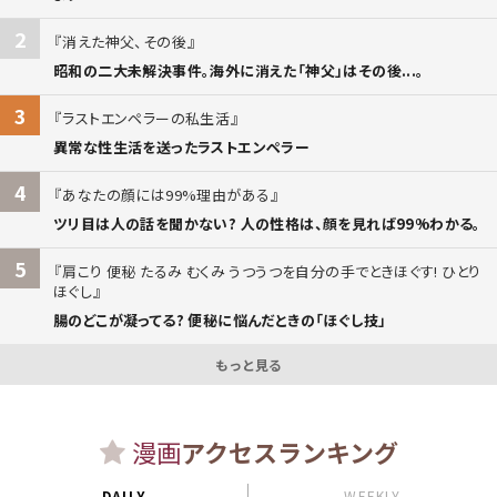
2
消えた神父、その後
昭和の二大未解決事件。海外に消えた「神父」はその後...。
3
ラストエンペラーの私生活
異常な性生活を送ったラストエンペラー
4
あなたの顔には99%理由がある
ツリ目は人の話を聞かない? 人の性格は、顔を見れば99%わかる。
5
肩こり 便秘 たるみ むくみ うつうつを自分の手でときほぐす! ひとり
ほぐし
腸のどこが凝ってる? 便秘に悩んだときの「ほぐし技」
もっと見る
漫画
アクセスランキング
DAILY
WEEKLY