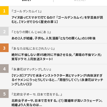
1
ゴールデンカムイ 1
アイヌ語ってスマホで打てるの!? 『ゴールデンカムイ』を学芸員が読
むと。【マンガでひらく歴史の扉 1】
2
となりの関くん じゅにあ 1
あの2人が結婚、子供も。人気漫画『となりの関くん』の10年後
3
あなたは私におとされたい 1
絶対に不倫しない男VS絶対に不倫させる女。「異端の不倫マンガ」
実写ドラマ、1月放送スタート!
4
永妻花はマッチングしたい
【マンガ】アプリで水泳インストラクター男とマッチング!肉体派すぎ
るイケメンにうっとりしていると...「雨宿りしてく?」〈永妻花はマッチ
ングしたい(2)〉
5
北欧女子オーサ、日本で恋をする。
北欧女子オーサ、日本で恋をする。:(7) 離婚率が高いスウェーデン。
結婚より人気なのは...