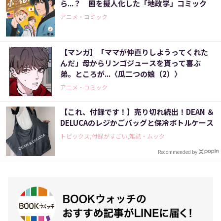
ら...？ 国を擬人化した「地政学」コミック
アニメ・コミック
【マンガ】「ママが仲直りしようってくれた
んだ」母からリンゴジュースを貰って喜ぶ
弟。ところが...〈瓜二つの娘（2）〉
アニメ・コミック
【これ、付録です！】売り切れ続出！DEAN ＆
DELUCAのレジかごバッグと保冷ボトルケース
トピックス,付録がすごい,雑誌・ムック
Recommended by