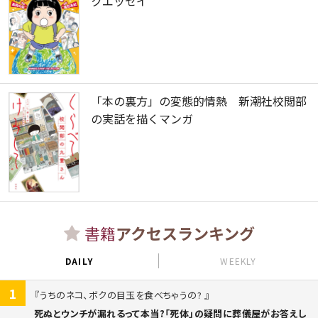
クエッセイ
「本の裏方」の変態的情熱 新潮社校閲部
の実話を描くマンガ
書籍
アクセスランキング
DAILY
WEEKLY
1
うちのネコ、ボクの目玉を食べちゃうの?
死ぬとウンチが漏れるって本当?「死体」の疑問に葬儀屋がお答えし