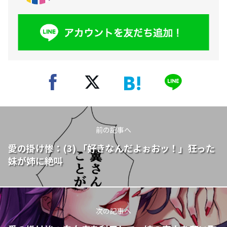
前の記事へ
愛の掛け惨：(3) 「好きなんだよぉおッ！」狂った
妹が姉に絶叫
次の記事へ