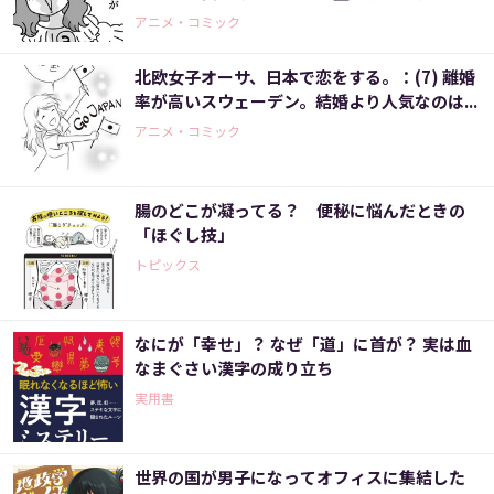
事にしました（10）＞
アニメ・コミック
北欧女子オーサ、日本で恋をする。：(7) 離婚
率が高いスウェーデン。結婚より人気なのは...
アニメ・コミック
腸のどこが凝ってる？ 便秘に悩んだときの
「ほぐし技」
トピックス
なにが「幸せ」？ なぜ「道」に首が？ 実は血
なまぐさい漢字の成り立ち
実用書
世界の国が男子になってオフィスに集結した