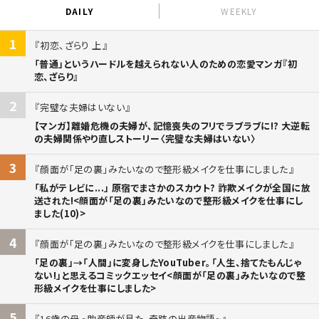
DAILY
WEEKLY
1
初恋、ざらり 上
「普通」というハードルを越えられない人のための恋愛マンガ『初
恋、ざらり』
2
完璧な夫婦はいない
【マンガ】離婚危機の夫婦が、記憶喪失のフリでラブラブに!? 大逆転
の夫婦関係やり直しストーリー〈完璧な夫婦はいない〉
3
顔面が「足の裏」みたいなので整形級メイクを仕事にしました
「私がテレビに...」 原宿でまさかのスカウト? 詐欺メイクが全国に放
送された!<顔面が「足の裏」みたいなので整形級メイクを仕事にし
ました(10)>
4
顔面が「足の裏」みたいなので整形級メイクを仕事にしました
「足の裏」→「人間」に変身したYouTuber。「人生、捨てたもんじゃ
ない!」と思えるコミックエッセイ<顔面が「足の裏」みたいなので整
形級メイクを仕事にしました>
5
16歳の母 ~助産師が見た、奇跡の出産物語~