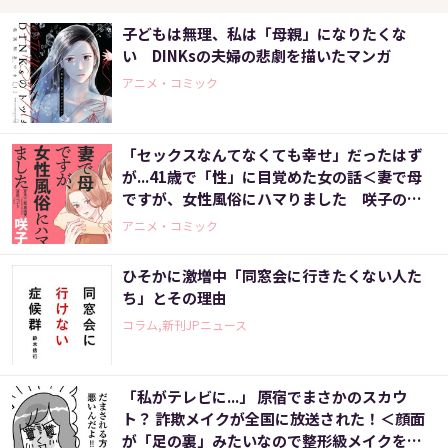
子どもは無理、私は「母親」になりたくな
い DINKsの夫婦の悲劇を描いたマンガ
アニメ・コミック
「セックスなんてなくても幸せ」だったはず
が...41歳で「性」に目覚めた女の話＜妻で母
ですが、女性風俗にハマりました 咲子の場
合＞
アニメ・コミック
ひそかに激増中「同窓会に行きたくない人た
ち」とその理由
コラム,新刊JPニュース
「私がテレビに...」 原宿でまさかのスカウ
ト？ 詐欺メイクが全国に放送された！＜顔面
が「足の裏」みたいなので整形級メイクを仕