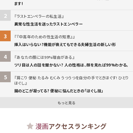
ます!
2
ラストエンペラーの私生活
異常な性生活を送ったラストエンペラー
3
『中高年のための性生活の知恵』
挿入はいらない?機能が衰えてもできる夫婦生活の新しい形
4
あなたの顔には99%理由がある
ツリ目は人の話を聞かない? 人の性格は、顔を見れば99%わかる。
5
肩こり 便秘 たるみ むくみ うつうつを自分の手でときほぐす! ひとり
ほぐし
腸のどこが凝ってる? 便秘に悩んだときの「ほぐし技」
もっと見る
漫画
アクセスランキング