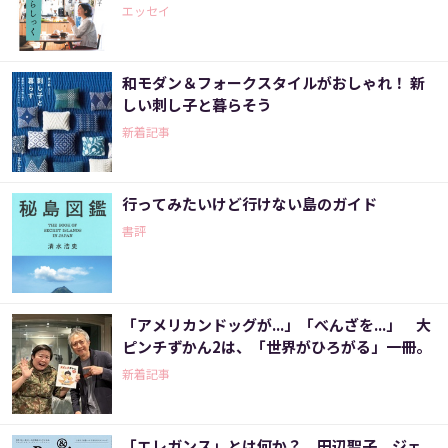
エッセイ
和モダン＆フォークスタイルがおしゃれ！ 新
しい刺し子と暮らそう
新着記事
行ってみたいけど行けない島のガイド
書評
「アメリカンドッグが...」「べんざを...」 大
ピンチずかん2は、「世界がひろがる」一冊。
新着記事
「エレガンス」とは何か？ 田辺聖子、ジェ