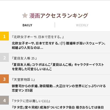
漫画
アクセスランキング
DAILY
WEEKLY
1
北欧女子オーサ、日本で恋をする。
北欧女子オーサ、日本で恋をする。:(7) 離婚率が高いスウェーデン。
結婚より人気なのは...
2
夏目友人帳 25
「夏目友人帳」コラボはんこ「夏目はんこ帳」 キャラクターイラスト
を使用した可愛らしいはんこ
3
天堂家物語 1
御曹司からの求婚、跡目騒動...大正ロマンの世界にどっぷりハマる
恋愛マンガ3選
4
ヲタクに恋は難しい (11)
『ヲタ恋』堂々完結! 成海がついにオタク告白 描きおろしでは後日