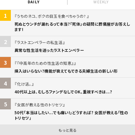
DAILY
WEEKLY
1
うちのネコ、ボクの目玉を食べちゃうの?
死ぬとウンチが漏れるって本当?「死体」の疑問に葬儀屋がお答えし
ます!
2
ラストエンペラーの私生活
異常な性生活を送ったラストエンペラー
3
『中高年のための性生活の知恵』
挿入はいらない?機能が衰えてもできる夫婦生活の新しい形
4
化け活。
40代以上は、むしろファンデなしでOK。重視すべきは...?
5
女医が教える性のトリセツ
50代「本当はしたい...でも痛い!」どうすれば? 女医が教える「性の
トリセツ」
もっと見る