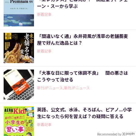
ーン・スーから学ぶ
新着記事
「間違いなく通」永井荷風が浅草の老舗蕎麦
屋で好んだ逸品とは？
新着記事
「大事な日に限って体調不良」 間の悪さは
こうやって治せる
新刊JPニュース,新刊JPニュース
英語、公文式、水泳、そろばん、ピアノ...小学
生になったら何を習えば？の疑問に答える
新着記事
Recommended by