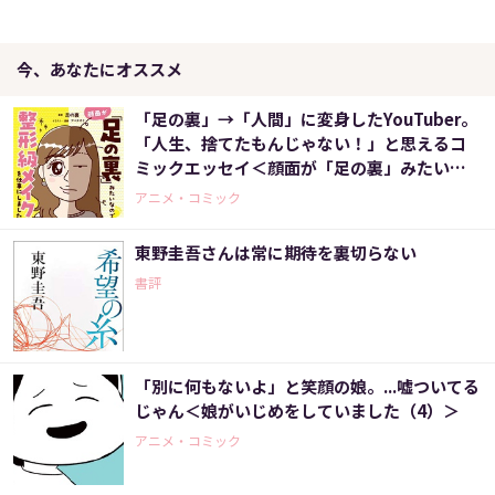
今、あなたにオススメ
「足の裏」→「人間」に変身したYouTuber。
「人生、捨てたもんじゃない！」と思えるコ
ミックエッセイ＜顔面が「足の裏」みたいな
ので整形級メイクを仕事にしました＞
アニメ・コミック
東野圭吾さんは常に期待を裏切らない
書評
「別に何もないよ」と笑顔の娘。...嘘ついてる
じゃん＜娘がいじめをしていました（4）＞
アニメ・コミック