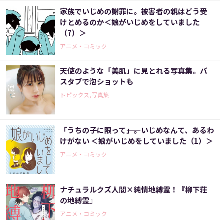
家族でいじめの謝罪に。被害者の親はどう受
けとめるのか＜娘がいじめをしていました
（7）＞
アニメ・コミック
天使のような「美肌」に見とれる写真集。バ
スタブで泡ショットも
トピックス,写真集
「うちの子に限って――」。いじめなんて、あるわ
けがない ＜娘がいじめをしていました（1）＞
アニメ・コミック
ナチュラルクズ人間×純情地縛霊！『柳下荘
の地縛霊』
アニメ・コミック