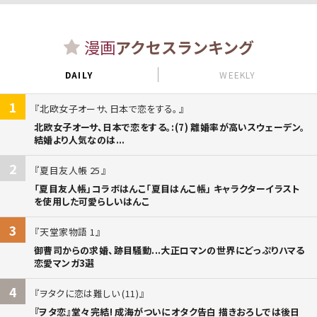
漫画
アクセスランキング
DAILY
WEEKLY
1
北欧女子オーサ、日本で恋をする。
北欧女子オーサ、日本で恋をする。:(7) 離婚率が高いスウェーデン。
結婚より人気なのは...
2
夏目友人帳 25
「夏目友人帳」コラボはんこ「夏目はんこ帳」 キャラクターイラスト
を使用した可愛らしいはんこ
3
天堂家物語 1
御曹司からの求婚、跡目騒動...大正ロマンの世界にどっぷりハマる
恋愛マンガ3選
4
ヲタクに恋は難しい (11)
『ヲタ恋』堂々完結! 成海がついにオタク告白 描きおろしでは後日