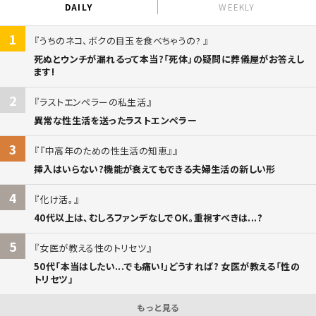
DAILY
WEEKLY
1
うちのネコ、ボクの目玉を食べちゃうの?
死ぬとウンチが漏れるって本当?「死体」の疑問に葬儀屋がお答えし
ます!
2
ラストエンペラーの私生活
異常な性生活を送ったラストエンペラー
3
『中高年のための性生活の知恵』
挿入はいらない?機能が衰えてもできる夫婦生活の新しい形
4
化け活。
40代以上は、むしろファンデなしでOK。重視すべきは...?
5
女医が教える性のトリセツ
50代「本当はしたい...でも痛い!」どうすれば? 女医が教える「性の
トリセツ」
もっと見る