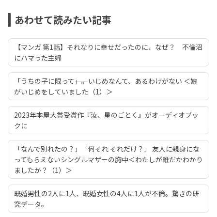
あわせて読みたい記事
【マンガ 第1話】それなりに幸せだったのに、なぜ？ 不倫沼
にハマった主婦
「うちの子に限って――」。いじめなんて、あるわけがない ＜娘
がいじめをしていました（1）＞
2023年本屋大賞受賞作『汝、星のごとく』がオーディオブッ
クに
「なんで別れたの？」「何それ それだけ？」 友人に親身にな
ってもらえないシングルマザーの胸中＜わたしが誰だかわかり
ましたか？（1）＞
既婚男性の2人に1人、既婚女性の4人に1人が不倫。驚きの研
究データ。