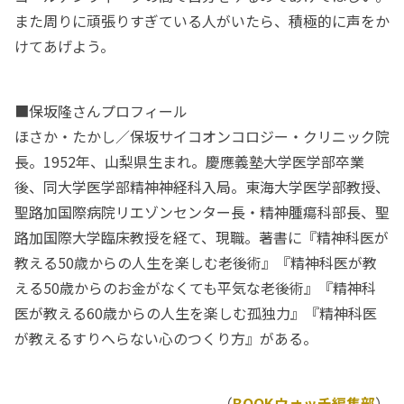
また周りに頑張りすぎている人がいたら、積極的に声をか
けてあげよう。
■保坂隆さんプロフィール
ほさか・たかし／保坂サイコオンコロジー・クリニック院
長。1952年、山梨県生まれ。慶應義塾大学医学部卒業
後、同大学医学部精神神経科入局。東海大学医学部教授、
聖路加国際病院リエゾンセンター長・精神腫瘍科部長、聖
路加国際大学臨床教授を経て、現職。著書に『精神科医が
教える50歳からの人生を楽しむ老後術』『精神科医が教
える50歳からのお金がなくても平気な老後術』『精神科
医が教える60歳からの人生を楽しむ孤独力』『精神科医
が教えるすりへらない心のつくり方』がある。
（
BOOKウォッチ編集部
）