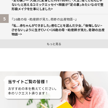
「足の裏」→「人間」に変身したYouTuber。「人生、捨てたもんじゃ
ない!」と思えるコミックエッセイ<顔面が「足の裏」みたいなので整
形級メイクを仕事にしました>
5
16歳の母 ~助産師が見た、奇跡の出産物語~
「私...赤ちゃんができました」――産むことを選んだ少女。「後悔しない・
させない」ように生きていく<16歳の母 ~助産師が見た、奇跡の出産
物語~>
もっと見る
当サイトご覧の皆様！
おすすめの本を教えてください。
本のリクエスト承ります！