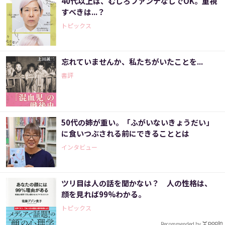
40代以上は、むしろファンデなしでOK。重視
すべきは...？
トピックス
忘れていませんか、私たちがいたことを...
書評
50代の姉が重い。「ふがいないきょうだい」
に食いつぶされる前にできることとは
インタビュー
ツリ目は人の話を聞かない？ 人の性格は、
顔を見れば99%わかる。
トピックス
Recommended by