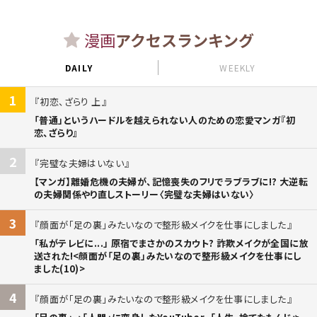
漫画
アクセスランキング
DAILY
WEEKLY
1
初恋、ざらり 上
「普通」というハードルを越えられない人のための恋愛マンガ『初
恋、ざらり』
2
完璧な夫婦はいない
【マンガ】離婚危機の夫婦が、記憶喪失のフリでラブラブに!? 大逆転
の夫婦関係やり直しストーリー〈完璧な夫婦はいない〉
3
顔面が「足の裏」みたいなので整形級メイクを仕事にしました
「私がテレビに...」 原宿でまさかのスカウト? 詐欺メイクが全国に放
送された!<顔面が「足の裏」みたいなので整形級メイクを仕事にし
ました(10)>
4
顔面が「足の裏」みたいなので整形級メイクを仕事にしました