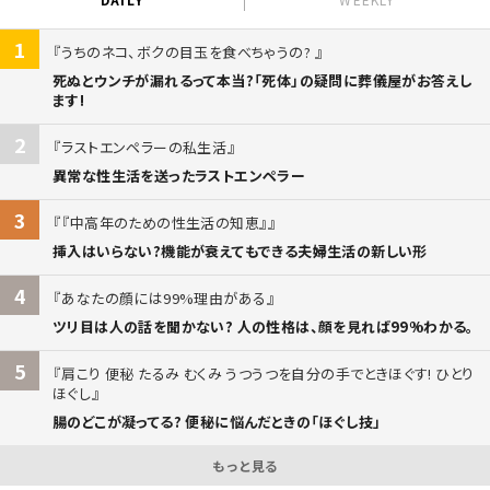
1
うちのネコ、ボクの目玉を食べちゃうの?
死ぬとウンチが漏れるって本当?「死体」の疑問に葬儀屋がお答えし
ます!
2
ラストエンペラーの私生活
異常な性生活を送ったラストエンペラー
3
『中高年のための性生活の知恵』
挿入はいらない?機能が衰えてもできる夫婦生活の新しい形
4
あなたの顔には99%理由がある
ツリ目は人の話を聞かない? 人の性格は、顔を見れば99%わかる。
5
肩こり 便秘 たるみ むくみ うつうつを自分の手でときほぐす! ひとり
ほぐし
腸のどこが凝ってる? 便秘に悩んだときの「ほぐし技」
もっと見る