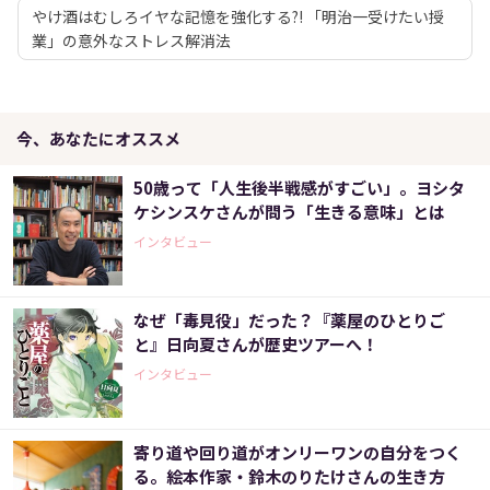
やけ酒はむしろイヤな記憶を強化する?! 「明治一受けたい授
業」の意外なストレス解消法
今、あなたにオススメ
50歳って「人生後半戦感がすごい」。ヨシタ
ケシンスケさんが問う「生きる意味」とは
インタビュー
なぜ「毒見役」だった？『薬屋のひとりご
と』日向夏さんが歴史ツアーへ！
インタビュー
寄り道や回り道がオンリーワンの自分をつく
る。絵本作家・鈴木のりたけさんの生き方