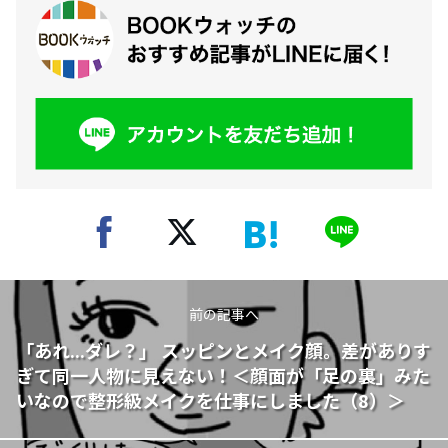
前の記事へ
「あれ...ダレ？」 スッピンとメイク顔。差がありす
ぎて同一人物に見えない！＜顔面が「足の裏」みた
いなので整形級メイクを仕事にしました（8）＞