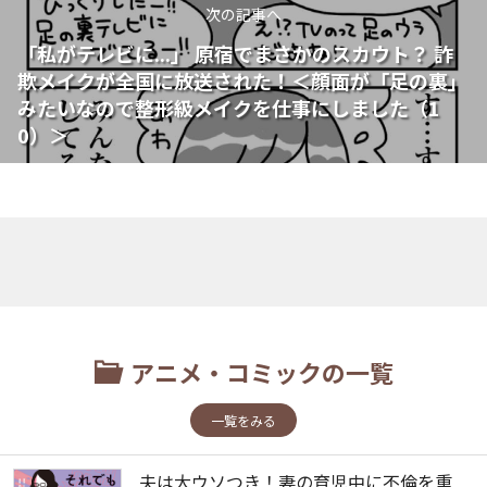
次の記事へ
「私がテレビに...」 原宿でまさかのスカウト？ 詐
欺メイクが全国に放送された！＜顔面が「足の裏」
みたいなので整形級メイクを仕事にしました（1
0）＞
アニメ・コミックの一覧
一覧をみる
夫は大ウソつき！妻の育児中に不倫を重