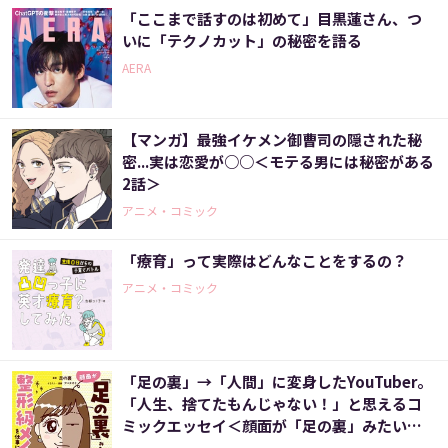
「ここまで話すのは初めて」目黒蓮さん、つ
いに「テクノカット」の秘密を語る
AERA
【マンガ】最強イケメン御曹司の隠された秘
密...実は恋愛が○○＜モテる男には秘密がある
2話＞
アニメ・コミック
「療育」って実際はどんなことをするの？
アニメ・コミック
「足の裏」→「人間」に変身したYouTuber。
「人生、捨てたもんじゃない！」と思えるコ
ミックエッセイ＜顔面が「足の裏」みたいな
ので整形級メイクを仕事にしました＞