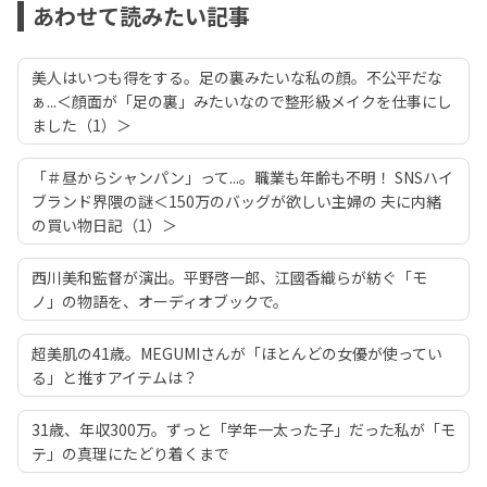
あわせて読みたい記事
美人はいつも得をする。足の裏みたいな私の顔。不公平だな
ぁ...＜顔面が「足の裏」みたいなので整形級メイクを仕事にし
ました（1）＞
「＃昼からシャンパン」って...。職業も年齢も不明！ SNSハイ
ブランド界隈の謎＜150万のバッグが欲しい主婦の 夫に内緒
の買い物日記（1）＞
西川美和監督が演出。平野啓一郎、江國香織らが紡ぐ「モ
ノ」の物語を、オーディオブックで。
超美肌の41歳。MEGUMIさんが「ほとんどの女優が使ってい
る」と推すアイテムは？
31歳、年収300万。ずっと「学年一太った子」だった私が「モ
テ」の真理にたどり着くまで