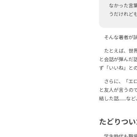
なかった言
うだけれど
そんな著者が試
たとえば、世界最
と会話が弾んだ話
ず「いいね」と
さらに、「エロ
と友人が言うの
結した話.....
たどりつい
学生時代も職場