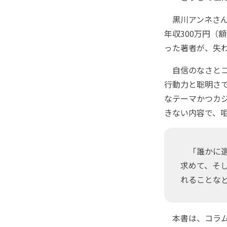
黒川アンネさん
年収300万円（
った著者が、失
自信のなさとコ
行動力と聡明さ
なテーマかつカ
きない内容で、
「誰かに選
求めて、そ
れることな
本書は、コラム