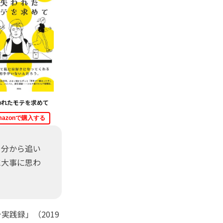
われたモテを求めて
mazonで購入する
自分から追い
に大事に思わ
践録」（2019