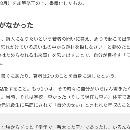
1年8月）を加筆修正の上、書籍化したもの。
がなかった
、詩人になりたいという若者の問いに答え、周りで起こる出
、忘れかけている思い出の中から題材を探しなさい」と勧めた
のはためらわれる出来事」を思い出すことで、自分が目指す「
る。
書くにあたり、著者は2つのことを自身に課したという。
話をすること。もう1つは、その時々に自分がいちばん書きた
と。当時、それは学校一重かった（そして現在も重い）体重で
の元同級生に馬鹿にされて「自分のせい」と言われた年収のこ
な頃からずっと『学年で一番太った子』であったし、いろん