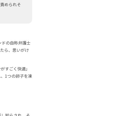
を責められそ
ンドの自称弁護士
みたら、思いがけ
分がすごく快適」
、1つの卵子を凍
返し知らされ、そ