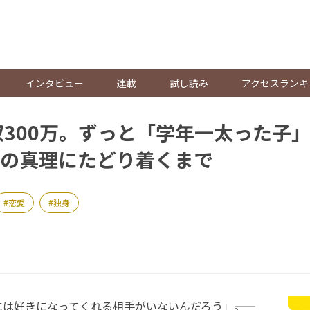
。
インタビュー
連載
試し読み
アクセスランキ
収300万。ずっと「学年一太った子
の真理にたどり着くまで
恋愛
独身
好きになってくれる相手がいないんだろう」――。