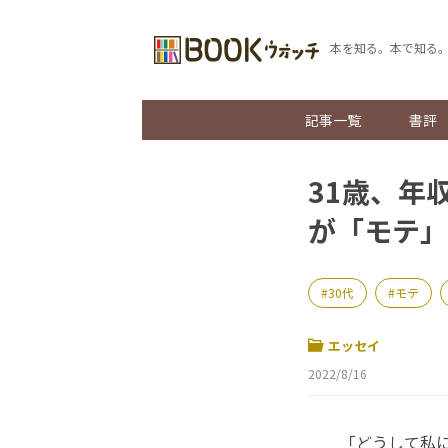
本を知る。本で知る
記事一覧
書評
31歳、年
が「モテ」
30代
モテ
エッセイ
2022/8/16
「どうして私には