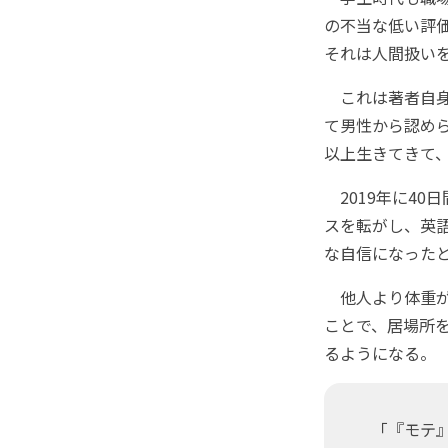
の不当な低い評
それは人間扱い
これは著者自身
て男性から認め
以上生きてきて
2019年に40
スを転がし、英
な自信になった
他人より体重が
ことで、居場所
るようになる。
「『モテ』