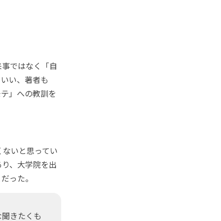
来事ではなく「自
といい、著者も
モテ」への教訓を
くないと思ってい
あり、大学院を出
とだった。
な聞きたくも