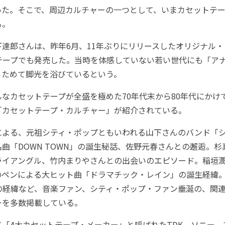
いた。そこで、周辺カルチャーの一つとして、いまカセットテ
る。
郎さんは、昨年6月、11年ぶりにリリースしたオリジナル・ア
トテープでも発売した。当時を体感していない若い世代にも「ア
らためて脚光を浴びているという。
なカセットテープが全盛を極めた70年代末から80年代にかけ
「カセットテープ・カルチャー」が紹介されている。
よる、元祖シティ・ポップともいわれる山下さんのバンド「
曲「DOWN TOWN」の誕生秘話、佐野元春さんとの邂逅。
ライアングル、竹内まりやさんとの出会いのエピソード。稲垣
ペンによる大ヒット曲「ドラマチック・レイン」の誕生経緯。E
ーの経緯など、音楽ファン、シティ・ポップ・ファン垂涎の、関
ーを多数掲載している。
4大カセットテープ・メーカー」と呼ばれたTDK、ソニー、マ