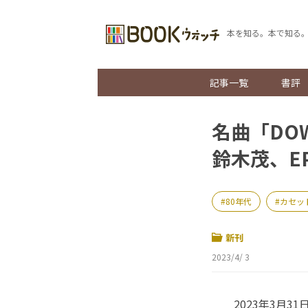
本を知る。本で知る
記事一覧
書評
名曲「DO
鈴木茂、E
80年代
カセッ
新刊
2023/4/ 3
2023年3月3