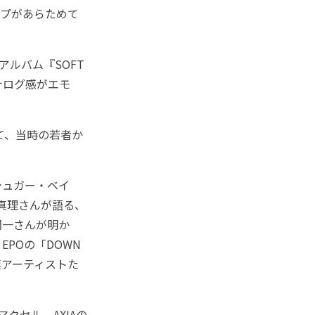
ープがあらためて
ルバム『SOFT
ナログ感がエモ
て、当時の若者か
シュガー・ベイ
杉真理さんが語る、
潤一さんが明か
POの「DOWN
連アーティストた
クセル、AXIAの