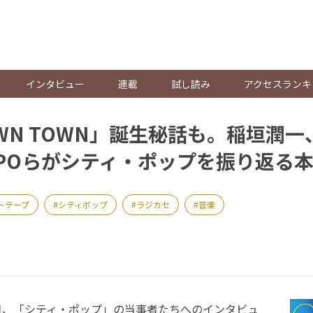
。
インタビュー
連載
試し読み
アクセスランキ
WN TOWN」誕生秘話も。稲垣潤
POらがシティ・ポップを振り返る
トテープ
シティポップ
ラジカセ
音楽
1日、「シティ・ポップ」の当事者たちへのインタビュ