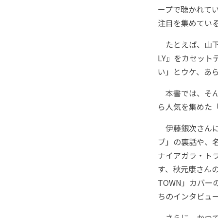
ープで聴かれて
注目を集めてい
たとえば、山下達
LY』をカセッ
い」とウケ、あ
本書では、そん
ら人気を集めた
伊藤銀次さんに
ブ」の裏話や、名
ナイアガラ・ト
す、秋元康さんの
TOWN」カバ
ちのインタビュ
さらに、かつて「