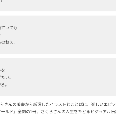
着ていても
は
ものねえ。
みを
げたい。
だろ。
らさんの著書から厳選したイラストとことばに、楽しいエピソ
ワールド」全開の1冊。さくらさんの人生をたどるビジュアル伝