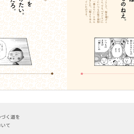
つづく道を
歩いて
う。