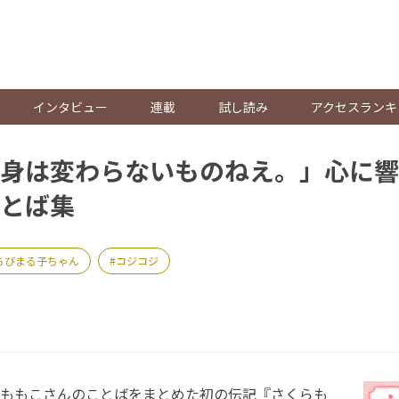
。
インタビュー
連載
試し読み
アクセスランキ
身は変わらないものねえ。」心に響
とば集
ちびまる子ちゃん
コジコジ
ももこさんのことばをまとめた初の伝記『さくらも