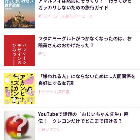
アマルフィは熱海にそっくり？ 行ってから
ガッカリしないための旅行ガイド
新刊JPニュース,新刊JPニュース
フタにヨーグルトがつかなくなったのは、お
稲荷さんのおかげだった？
新刊
「嫌われる人」にならないために...人間関係を
良好にする本7選
トピックス,実用書
YouTubeで話題の「おじいちゃん先生」直
伝！ クレヨンだけでどこまで描ける？
付録がすごい