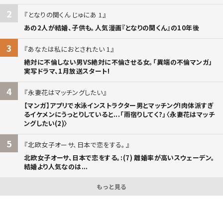
2
となりの関くん じゅにあ 1
あの2人が結婚、子供も。人気漫画『となりの関くん』の10年後
3
あなたは私におとされたい 1
絶対に不倫しない男VS絶対に不倫させる女。「異端の不倫マンガ」
実写ドラマ、1月放送スタート!
4
永妻花はマッチングしたい
【マンガ】アプリで水泳インストラクター男とマッチング!肉体派すぎ
るイケメンにうっとりしていると...「雨宿りしてく?」〈永妻花はマッチ
ングしたい(2)〉
5
北欧女子オーサ、日本で恋をする。
北欧女子オーサ、日本で恋をする。:(7) 離婚率が高いスウェーデン。
結婚より人気なのは...
もっと見る