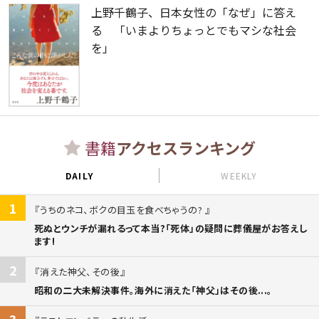
上野千鶴子、日本女性の「なぜ」に答え
る 「いまよりちょっとでもマシな社会
を」
書籍
アクセスランキング
DAILY
WEEKLY
1
うちのネコ、ボクの目玉を食べちゃうの?
死ぬとウンチが漏れるって本当?「死体」の疑問に葬儀屋がお答えし
ます!
2
消えた神父、その後
昭和の二大未解決事件。海外に消えた「神父」はその後...。
3