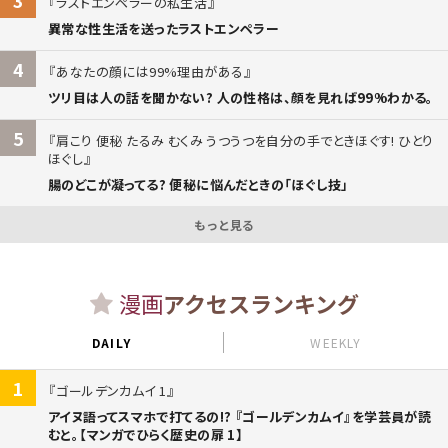
ラストエンペラーの私生活
異常な性生活を送ったラストエンペラー
4
あなたの顔には99%理由がある
ツリ目は人の話を聞かない? 人の性格は、顔を見れば99%わかる。
5
肩こり 便秘 たるみ むくみ うつうつを自分の手でときほぐす! ひとり
ほぐし
腸のどこが凝ってる? 便秘に悩んだときの「ほぐし技」
もっと見る
漫画
アクセスランキング
DAILY
WEEKLY
1
ゴールデンカムイ 1
アイヌ語ってスマホで打てるの!? 『ゴールデンカムイ』を学芸員が読
むと。【マンガでひらく歴史の扉 1】