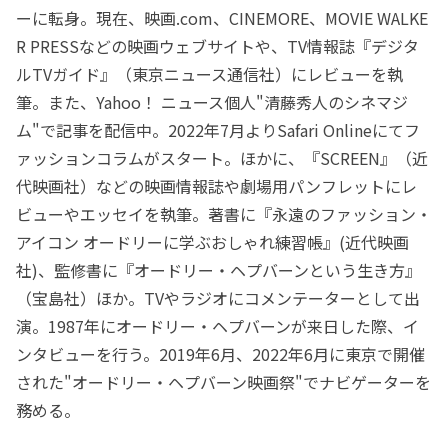
ーに転身。現在、映画.com、CINEMORE、MOVIE WALKE
R PRESSなどの映画ウェブサイトや、TV情報誌『デジタ
ルTVガイド』（東京ニュース通信社）にレビューを執
筆。また、Yahoo！ ニュース個人"清藤秀人のシネマジ
ム"で記事を配信中。2022年7月よりSafari Onlineにてフ
ァッションコラムがスタート。ほかに、『SCREEN』（近
代映画社）などの映画情報誌や劇場用パンフレットにレ
ビューやエッセイを執筆。著書に『永遠のファッション・
アイコン オードリーに学ぶおしゃれ練習帳』(近代映画
社)、監修書に『オードリー・ヘプバーンという生き方』
（宝島社）ほか。TVやラジオにコメンテーターとして出
演。1987年にオードリー・ヘプバーンが来日した際、イ
ンタビューを行う。2019年6月、2022年6月に東京で開催
された"オードリー・ヘプバーン映画祭"でナビゲーターを
務める。