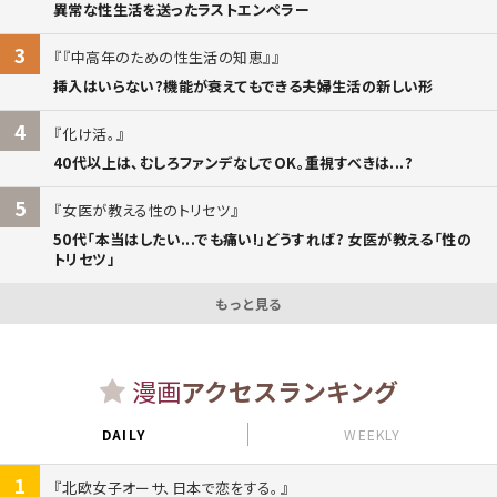
異常な性生活を送ったラストエンペラー
3
『中高年のための性生活の知恵』
挿入はいらない?機能が衰えてもできる夫婦生活の新しい形
4
化け活。
40代以上は、むしろファンデなしでOK。重視すべきは...?
5
女医が教える性のトリセツ
50代「本当はしたい...でも痛い!」どうすれば? 女医が教える「性の
トリセツ」
もっと見る
漫画
アクセスランキング
DAILY
WEEKLY
1
北欧女子オーサ、日本で恋をする。