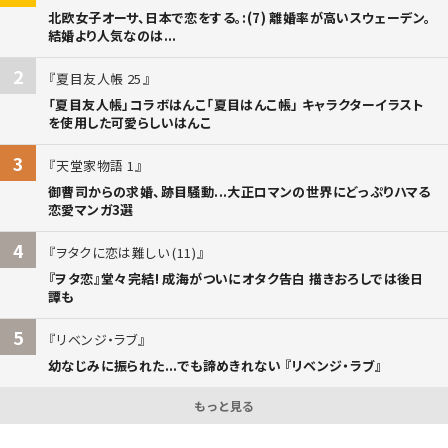
北欧女子オーサ、日本で恋をする。:(7) 離婚率が高いスウェーデン。
結婚より人気なのは...
2
夏目友人帳 25
「夏目友人帳」コラボはんこ「夏目はんこ帳」 キャラクターイラスト
を使用した可愛らしいはんこ
3
天堂家物語 1
御曹司からの求婚、跡目騒動...大正ロマンの世界にどっぷりハマる
恋愛マンガ3選
4
ヲタクに恋は難しい (11)
『ヲタ恋』堂々完結! 成海がついにオタク告白 描きおろしでは後日
譚も
5
リベンジ・ラブ
幼なじみに振られた...でも諦めきれない 『リベンジ・ラブ』
もっと見る