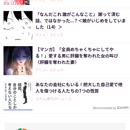
「なんだこれ 誰がこんなこと」 謝って済む
話、ではなかった...？＜娘がいじめをしていま
した（14）＞
アニメ・コミック
【マンガ】「全員めちゃくちゃにしてや
る！」愛する男に肝臓を奪われた女の叫び
〈肝臓を奪われた妻〉
アニメ・コミック
あなたの会社にもいる！肥大した自己愛で他
人を傷つける人たちの7つの性質
コラム,新刊JPニュース
Recommended by