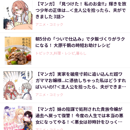
【マンガ】「見つけた！ 私のお金!!」輝きを放
つ少年の正体は...＜主人公を拾ったら、夫がで
きました 3話＞
アニメ・コミック
朝5分の「ついで仕込み」で夕飯づくりがラク
になる！ 大原千鶴の時短お助けレシピ
トピックス,料理・レシピ,暮らし
【マンガ】実家を破産寸前に追い込んだ超ワ
ガママお嬢様...に憑依しちゃった私はどうすれ
ばいいの!?＜主人公を拾ったら、夫ができまし
た 2話＞
アニメ・コミック
【マンガ】妹の陰謀で処刑された貴族令嬢が
過去へ戻って復讐！ 今度の人生では本当の悪
女になってやる！＜悪女は砂時計をひっくり
返す 1話＞
アニメ・コミック