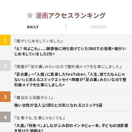
漫画
アクセスランキング
DAILY
WEEKLY
1
娘がいじめをしていました
「え? 何よこれ」...。謝罪後に待ち受けていたSNSでの告発<娘がい
じめをしていました(9)>
2
顔面が「足の裏」みたいなので整形級メイクを仕事にしました
「足の裏」→「人間」に変身したYouTuber。「人生、捨てたもんじゃ
ない!」と思えるコミックエッセイ<顔面が「足の裏」みたいなので整
形級メイクを仕事にしました>
3
魔女は三百路から 1
強い女性が主人公!読むと元気になれるコミック5選
4
仕事でも、仕事じゃなくても
『大奥』『何食べ』よしながふみ初のインタビュー本。子どもの頃影響
を受けた漫画は?