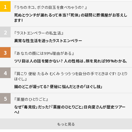
1
うちのネコ、ボクの目玉を食べちゃうの?
死ぬとウンチが漏れるって本当?「死体」の疑問に葬儀屋がお答えし
ます!
2
ラストエンペラーの私生活
異常な性生活を送ったラストエンペラー
3
あなたの顔には99%理由がある
ツリ目は人の話を聞かない? 人の性格は、顔を見れば99%わかる。
4
肩こり 便秘 たるみ むくみ うつうつを自分の手でときほぐす! ひとり
ほぐし
腸のどこが凝ってる? 便秘に悩んだときの「ほぐし技」
5
薬屋のひとりごと
なぜ「毒見役」だった?『薬屋のひとりごと』日向夏さんが歴史ツアー
へ!
もっと見る