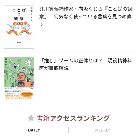
芥川賞候補作家・向坂くじら『ことぱの観
察』 何気なく使っている言葉を見つめ直
す
「推し」ブームの正体とは？ 現役精神科
医が徹底解説
書籍
アクセスランキング
DAILY
WEEKLY