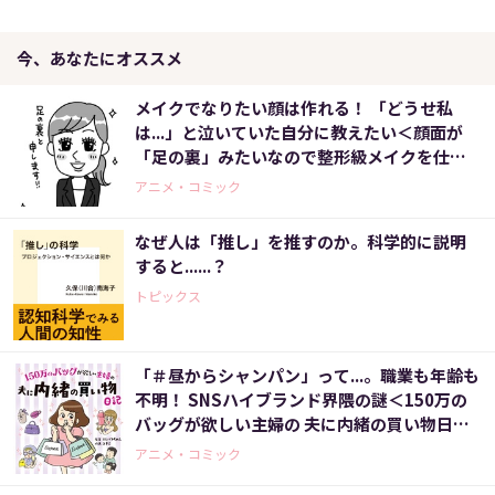
今、あなたにオススメ
メイクでなりたい顔は作れる！ 「どうせ私
は...」と泣いていた自分に教えたい＜顔面が
「足の裏」みたいなので整形級メイクを仕事
にしました（9）＞
アニメ・コミック
なぜ人は「推し」を推すのか。科学的に説明
すると......？
トピックス
「＃昼からシャンパン」って...。職業も年齢も
不明！ SNSハイブランド界隈の謎＜150万の
バッグが欲しい主婦の 夫に内緒の買い物日記
（1）＞
アニメ・コミック