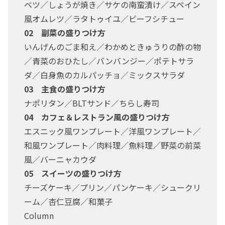
ベツ／しょうが焼き／サケの南蛮漬け／スペイン
風オムレツ／ラタトゥイユ／ビーフシチュー
02 副菜の盛りつけ方
いんげんのごま和え／わかめときゅうりの酢の物
／青菜のおひたし／バンバンジー／ポテトサラ
ダ／白身魚のカルパッチョ／ミックスサラダ
03 主食の盛りつけ方
ナポリタン／BLTサンド／ちらし寿司
04 カフェ＆レストラン風の盛りつけ方
エスニック風ワンプレート／洋風ワンプレート／
和風ワンプレート／肉料理／魚料理／野菜の前菜
風／バーニャカウダ
05 スイーツの盛りつけ方
チーズケーキ／プリン／パンケーキ／シュークリ
ーム／杏仁豆腐／和菓子
Column