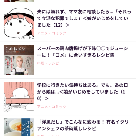
夫には頼れず、ママ友に相談したら...「それっ
て立派な犯罪でしょ」＜娘がいじめをしてい
ました（12）＞
アニメ・コミック
スーパーの鶏肉唐揚げが下味○○でジューシ
ーに！「コメ」に合いすぎるレシピ集
料理・レシピ
学校に行きたい気持ちはある。でも、あの日
から娘は...＜娘がいじめをしていました（1
0）＞
アニメ・コミック
「洋風だし」でこんなに変わる！ 有名イタリ
アンシェフの茶碗蒸しレシピ