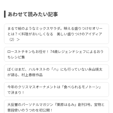
あわせて読みたい記事
まるで絵のようなミックスサラダ。映える盛りつけセオリー
とは？＜料理がおいしくなる 美しい盛りつけのアイディア
（2）＞
ローストチキンもお任せ！ 74歳レジェンドシェフによるおう
ちレシピ集
ぼくはまだ、ハルキストの「ハ」にも行っていない――永山瑛太
が語る、村上春樹作品
今年のクリスマスオーナメントは「食べられるモノトーン」
で決まり！
大反響のパーソナルマガジン『栗原はるみ』創刊3号。宝物と
普段使いのうつわを初公開！