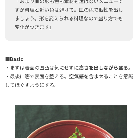
「あまり皿の形も色も素材も選ばないメニューで
すが料理と近い色は避けて。皿の色で個性を出し
ましょう。形を変えられる料理なので盛り方でも
変化がつきます」
■Basic
・まずは表面の凹凸は気にせずに
高さを出しながら盛る
。
・最後に箸で表面を整える。
空気感を含ませる
ことを意識
してほぐすようにする。