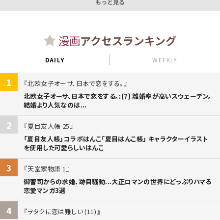
もっと見る
漫画
アクセスランキング
DAILY
WEEKLY
1
北欧女子オーサ、日本で恋をする。
北欧女子オーサ、日本で恋をする。:(7) 離婚率が高いスウェーデン。
結婚より人気なのは...
2
夏目友人帳 25
「夏目友人帳」コラボはんこ「夏目はんこ帳」 キャラクターイラスト
を使用した可愛らしいはんこ
3
天堂家物語 1
御曹司からの求婚、跡目騒動...大正ロマンの世界にどっぷりハマる
恋愛マンガ3選
4
ヲタクに恋は難しい (11)