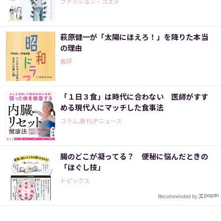
ファッション・コスメ
萩原健一が「太陽にほえろ！」を降りた本当
の理由
書評
「１日３食」は時代に合わない 医師がすす
める現代人にマッチした食事法
コラム,新刊JPニュース
腸のどこが凝ってる？ 便秘に悩んだときの
「ほぐし技」
トピックス
Recommended by