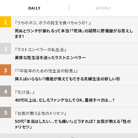
DAILY
WEEKLY
1
うちのネコ、ボクの目玉を食べちゃうの?
死ぬとウンチが漏れるって本当?「死体」の疑問に葬儀屋がお答えし
ます!
2
ラストエンペラーの私生活
異常な性生活を送ったラストエンペラー
3
『中高年のための性生活の知恵』
挿入はいらない?機能が衰えてもできる夫婦生活の新しい形
4
化け活。
40代以上は、むしろファンデなしでOK。重視すべきは...?
5
女医が教える性のトリセツ
50代「本当はしたい...でも痛い!」どうすれば? 女医が教える「性の
トリセツ」