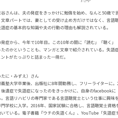
谷さんは、夫の発症をきっかけに勉強を始め、なんと50歳で
。文章パートでは、妻としての受け止め方だけではなく、言語
失語症の基本的な知識や夫の行動の理由も解説されている。
発症から、今年で10年目。この10年の間に「読む」「聴く」
ったのかということも、マンガと文章で紹介されている。失語
ヒントがたっぷりと詰まった一冊だ。
めたに・みずえ）さん
義塾大学卒業後、出版社に8年間勤務し、フリーライターに。2
後遺症で失語症になったのをきっかけに、自身のfacebook
る。言語リハビリの専門家である言語聴覚士という仕事に興味を
門学校に入学。2016年、国家試験に合格し、言語聴覚士資格
いている。電子書籍『ウチの失語くん』、YouTube「失語症