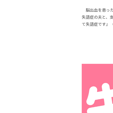
脳出血を患った4
失語症の夫と、
て失語症です』