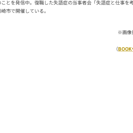
のことを発信中。復職した失語症の当事者会「失語症と仕事を
川崎市で開催している。
※画像
（
BOO