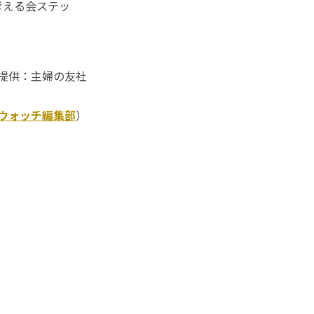
考える会ステッ
提供：主婦の友社
Kウォッチ編集部
）