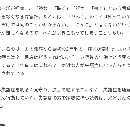
一部が損傷し、「読む」「聴く」「話す」「書く」という言葉
できなくなる障害だ。たとえば、「りんご」のことは知ってい
くだけでは何のことかわからない、「りんご」と言えないとい
ンが難しくなるので、本人が引きこもってしまうことも多い。
いるのは、夫の発症から最初の2年半の、症状が変わっていく
語症とは？ 家族はどうすればいい？ 退院後の生活はどう変
うする？ 仕事には戻れる？ 身近な人が失語症になったらど
介されている。
失語症を明るく見守り、決して臆することなく、失語症を理
どん行動していく。失語症の方を家族に持つ読者は、米谷さん
だ。