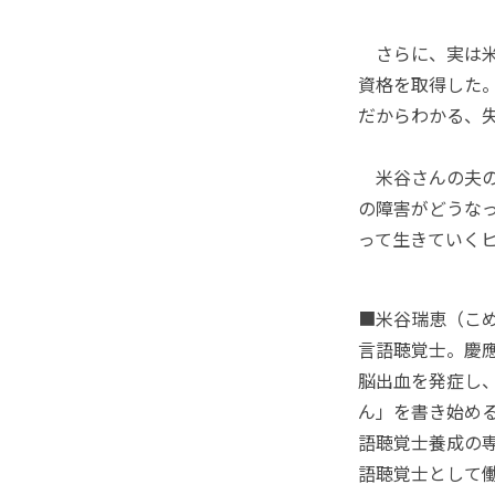
さらに、実は米
資格を取得した
だからわかる、
米谷さんの夫の
の障害がどうな
って生きていく
■米谷瑞恵（こ
言語聴覚士。慶應
脳出血を発症し、
ん」を書き始め
語聴覚士養成の専
語聴覚士として働