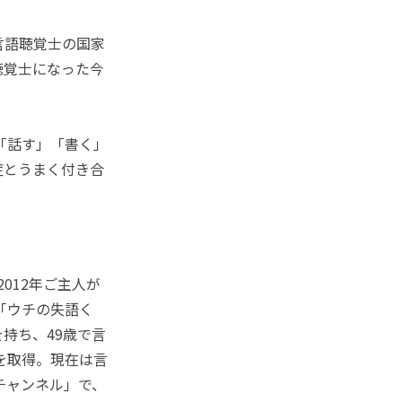
言語聴覚士の国家
聴覚士になった今
「話す」「書く」
症とうまく付き合
012年ご主人が
に「ウチの失語く
持ち、49歳で言
を取得。現在は言
チャンネル」で、