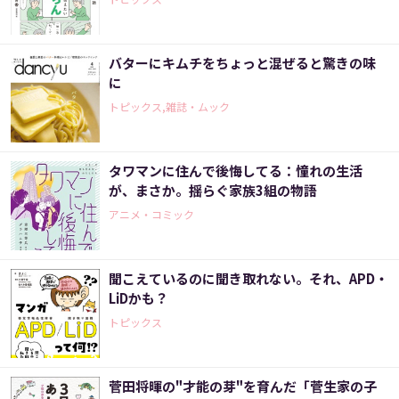
バターにキムチをちょっと混ぜると驚きの味
に
トピックス,雑誌・ムック
タワマンに住んで後悔してる：憧れの生活
が、まさか。揺らぐ家族3組の物語
アニメ・コミック
聞こえているのに聞き取れない。それ、APD・
LiDかも？
トピックス
菅田将暉の"才能の芽"を育んだ「菅生家の子