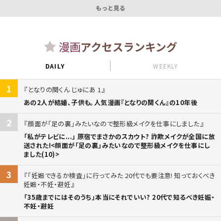
もっと見る
漫画
アクセスランキング
DAILY
WEEKLY
1
となりの関くん じゅにあ 1
あの2人が結婚、子供も。人気漫画『となりの関くん』の10年後
2
顔面が「足の裏」みたいなので整形級メイクを仕事にしました
「私がテレビに...」 原宿でまさかのスカウト? 詐欺メイクが全国に放
送された!<顔面が「足の裏」みたいなので整形級メイクを仕事にし
ました(10)>
3
「妊娠できるか検査」に行ってみた 20代でも要注意! 知っておくべき
妊娠・不妊・避妊
「35歳までにはそのうち」本当にそれでいい? 20代で知るべき妊娠・
不妊・避妊