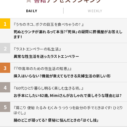
DAILY
WEEKLY
1
うちのネコ、ボクの目玉を食べちゃうの?
死ぬとウンチが漏れるって本当?「死体」の疑問に葬儀屋がお答えし
ます!
2
ラストエンペラーの私生活
異常な性生活を送ったラストエンペラー
3
『中高年のための性生活の知恵』
挿入はいらない?機能が衰えてもできる夫婦生活の新しい形
4
60代ひとり暮らし明るく楽しむ生きる術。
お手本にしたい62歳。Mimiさんがおしゃれで楽しそうな理由とは?
5
肩こり 便秘 たるみ むくみ うつうつを自分の手でときほぐす! ひとり
ほぐし
腸のどこが凝ってる? 便秘に悩んだときの「ほぐし技」