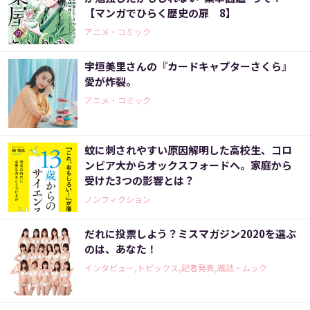
【マンガでひらく歴史の扉 8】
アニメ・コミック
宇垣美里さんの『カードキャプターさくら』
愛が炸裂。
アニメ・コミック
蚊に刺されやすい原因解明した高校生、コロ
ンビア大からオックスフォードへ。家庭から
受けた3つの影響とは？
ノンフィクション
だれに投票しよう？ミスマガジン2020を選ぶ
のは、あなた！
インタビュー,トピックス,記者発表,雑誌・ムック