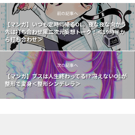
前の記事へ
【マンガ】いつも定時に帰るOL。夜な夜な向かう
先は――打ち合わせ風二次元妄想トーク！＜19時半か
ら打ち合わせ＞
次の記事へ
【マンガ】ブスは人生終わってる!? 冴えないOLが
整形で変身＜整形シンデレラ＞