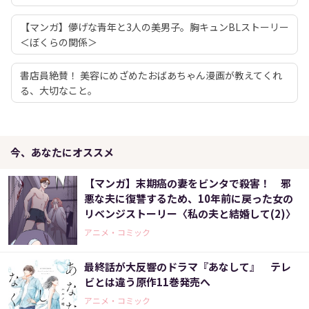
【マンガ】儚げな青年と3人の美男子。胸キュンBLストーリー
＜ぼくらの関係＞
書店員絶賛！ 美容にめざめたおばあちゃん漫画が教えてくれ
る、大切なこと。
今、あなたにオススメ
【マンガ】末期癌の妻をビンタで殺害！ 邪
悪な夫に復讐するため、10年前に戻った女の
リベンジストーリー〈私の夫と結婚して(2)〉
アニメ・コミック
最終話が大反響のドラマ『あなして』 テレ
ビとは違う原作11巻発売へ
アニメ・コミック