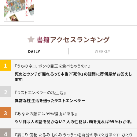
書籍
アクセスランキング
DAILY
WEEKLY
1
うちのネコ、ボクの目玉を食べちゃうの?
死ぬとウンチが漏れるって本当?「死体」の疑問に葬儀屋がお答えし
ます!
2
ラストエンペラーの私生活
異常な性生活を送ったラストエンペラー
3
あなたの顔には99%理由がある
ツリ目は人の話を聞かない? 人の性格は、顔を見れば99%わかる。
4
肩こり 便秘 たるみ むくみ うつうつを自分の手でときほぐす! ひとり