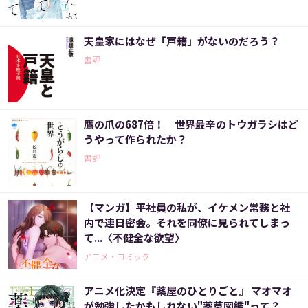
天皇家にはなぜ「戸籍」がないのだろう？
書評
鷹の爪の687倍！ 世界最辛のトウガラシはど
うやって作られたか？
書評
【マンガ】平社員の私が、イケメン常務と社
内で連日密会。それを同僚に見られてしまっ
て...〈不健全な欲望〉
アニメ・コミック
アニメ化決定『薬屋のひとりごと』 マオマオ
が勉強したかもしれない"薬草図鑑"って？