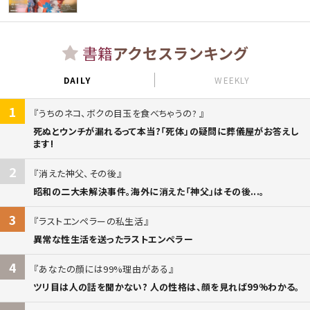
書籍
アクセスランキング
DAILY
WEEKLY
1
うちのネコ、ボクの目玉を食べちゃうの?
死ぬとウンチが漏れるって本当?「死体」の疑問に葬儀屋がお答えし
ます!
2
消えた神父、その後
昭和の二大未解決事件。海外に消えた「神父」はその後...。
3
ラストエンペラーの私生活
異常な性生活を送ったラストエンペラー
4
あなたの顔には99%理由がある
ツリ目は人の話を聞かない? 人の性格は、顔を見れば99%わかる。