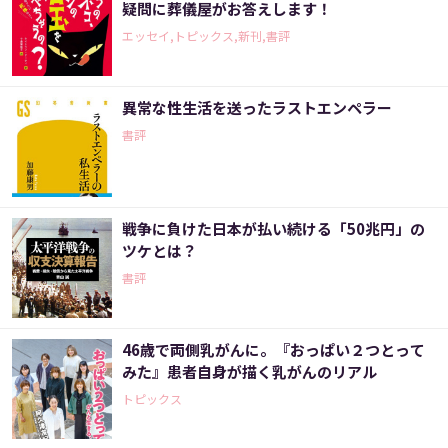
疑問に葬儀屋がお答えします！
エッセイ,トピックス,新刊,書評
異常な性生活を送ったラストエンペラー
書評
戦争に負けた日本が払い続ける「50兆円」の
ツケとは？
書評
46歳で両側乳がんに。『おっぱい２つとって
みた』患者自身が描く乳がんのリアル
トピックス