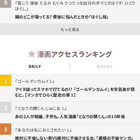
5
肩こり 便秘 たるみ むくみ うつうつを自分の手でときほぐす! ひとり
ほぐし
腸のどこが凝ってる? 便秘に悩んだときの「ほぐし技」
もっと見る
漫画
アクセスランキング
DAILY
WEEKLY
1
ゴールデンカムイ 1
アイヌ語ってスマホで打てるの!? 『ゴールデンカムイ』を学芸員が読
むと。【マンガでひらく歴史の扉 1】
2
となりの関くん じゅにあ 1
あの2人が結婚、子供も。人気漫画『となりの関くん』の10年後
3
あなたは私におとされたい 1
絶対に不倫しない男VS絶対に不倫させる女。「異端の不倫マンガ」