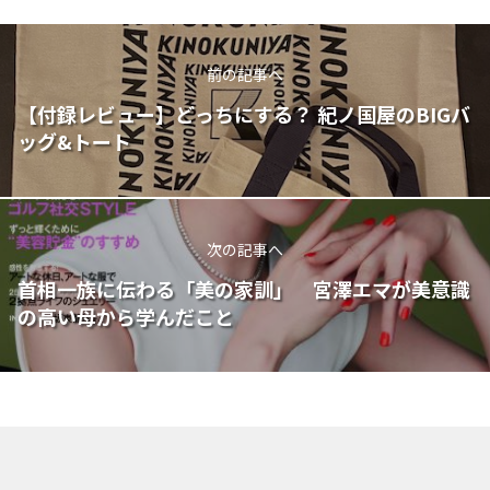
前の記事へ
【付録レビュー】どっちにする？ 紀ノ国屋のBIGバ
ッグ&トート
次の記事へ
首相一族に伝わる「美の家訓」 宮澤エマが美意識
の高い母から学んだこと