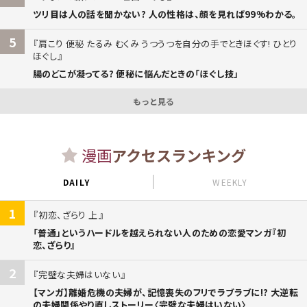
ツリ目は人の話を聞かない? 人の性格は、顔を見れば99%わかる。
5
肩こり 便秘 たるみ むくみ うつうつを自分の手でときほぐす! ひとり
ほぐし
腸のどこが凝ってる? 便秘に悩んだときの「ほぐし技」
もっと見る
漫画
アクセスランキング
DAILY
WEEKLY
1
初恋、ざらり 上
「普通」というハードルを越えられない人のための恋愛マンガ『初
恋、ざらり』
2
完璧な夫婦はいない
【マンガ】離婚危機の夫婦が、記憶喪失のフリでラブラブに!? 大逆転
の夫婦関係やり直しストーリー〈完璧な夫婦はいない〉