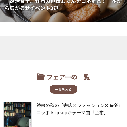
『婚活食堂』作者の直伝おでんを日本酒と！ 本か
ら広がる秋イベント3選
フェアーの一覧
一覧をみる
読書の秋の「書店×ファッション×音楽」
コラボ kojikojiがテーマ曲「金柑」