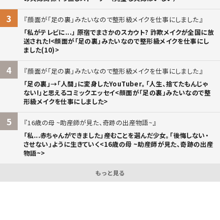
3
顔面が「足の裏」みたいなので整形級メイクを仕事にしました
「私がテレビに...」 原宿でまさかのスカウト? 詐欺メイクが全国に放
送された!<顔面が「足の裏」みたいなので整形級メイクを仕事にし
ました(10)>
4
顔面が「足の裏」みたいなので整形級メイクを仕事にしました
「足の裏」→「人間」に変身したYouTuber。「人生、捨てたもんじゃ
ない!」と思えるコミックエッセイ<顔面が「足の裏」みたいなので整
形級メイクを仕事にしました>
5
16歳の母 ~助産師が見た、奇跡の出産物語~
「私...赤ちゃんができました」――産むことを選んだ少女。「後悔しない・
させない」ように生きていく<16歳の母 ~助産師が見た、奇跡の出産
物語~>
もっと見る