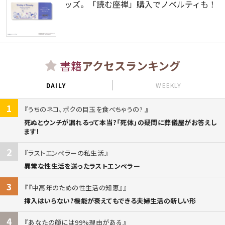
ッズ。「読む座禅」購入でノベルティも！
書籍
アクセスランキング
DAILY
WEEKLY
1
うちのネコ、ボクの目玉を食べちゃうの?
死ぬとウンチが漏れるって本当?「死体」の疑問に葬儀屋がお答えし
ます!
2
ラストエンペラーの私生活
異常な性生活を送ったラストエンペラー
3
『中高年のための性生活の知恵』
挿入はいらない?機能が衰えてもできる夫婦生活の新しい形
4
あなたの顔には99%理由がある