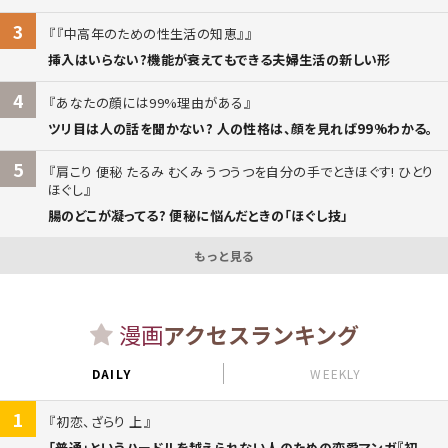
3
『中高年のための性生活の知恵』
挿入はいらない?機能が衰えてもできる夫婦生活の新しい形
4
あなたの顔には99%理由がある
ツリ目は人の話を聞かない? 人の性格は、顔を見れば99%わかる。
5
肩こり 便秘 たるみ むくみ うつうつを自分の手でときほぐす! ひとり
ほぐし
腸のどこが凝ってる? 便秘に悩んだときの「ほぐし技」
もっと見る
漫画
アクセスランキング
DAILY
WEEKLY
1
初恋、ざらり 上
「普通」というハードルを越えられない人のための恋愛マンガ『初