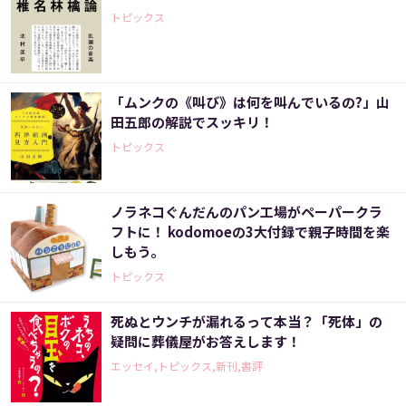
トピックス
「ムンクの《叫び》は何を叫んでいるの?」山
田五郎の解説でスッキリ！
トピックス
ノラネコぐんだんのパン工場がペーパークラ
フトに！ kodomoeの3大付録で親子時間を楽
しもう。
トピックス
死ぬとウンチが漏れるって本当？「死体」の
疑問に葬儀屋がお答えします！
エッセイ,トピックス,新刊,書評