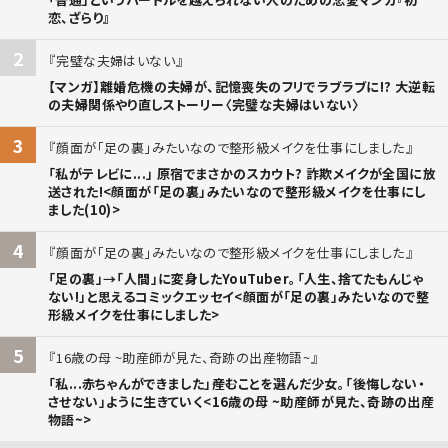
恋、ざらり』
2
完璧な夫婦はいない
【マンガ】離婚危機の夫婦が、記憶喪失のフリでラブラブに!? 大逆転
の夫婦関係やり直しストーリー〈完璧な夫婦はいない〉
3
顔面が「足の裏」みたいなので整形級メイクを仕事にしました
「私がテレビに...」 原宿でまさかのスカウト? 詐欺メイクが全国に放
送された!<顔面が「足の裏」みたいなので整形級メイクを仕事にし
ました(10)>
4
顔面が「足の裏」みたいなので整形級メイクを仕事にしました
「足の裏」→「人間」に変身したYouTuber。「人生、捨てたもんじゃ
ない!」と思えるコミックエッセイ<顔面が「足の裏」みたいなので整
形級メイクを仕事にしました>
5
16歳の母 ~助産師が見た、奇跡の出産物語~
「私...赤ちゃんができました」――産むことを選んだ少女。「後悔しない・
させない」ように生きていく<16歳の母 ~助産師が見た、奇跡の出産
物語~>