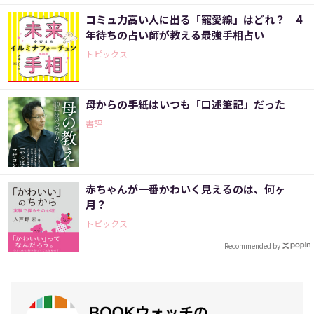
コミュ力高い人に出る「寵愛線」はどれ？ 4
年待ちの占い師が教える最強手相占い
トピックス
母からの手紙はいつも「口述筆記」だった
書評
赤ちゃんが一番かわいく見えるのは、何ヶ
月？
トピックス
Recommended by