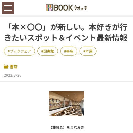
「本×〇〇」が新しい。本好きが行
きたいスポット＆イベント最新情報
ブックフェア
図書館
書店
本屋
書店
2022/8/26
（施設名）ちえなみき