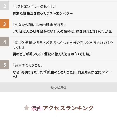
2
ラストエンペラーの私生活
異常な性生活を送ったラストエンペラー
3
あなたの顔には99%理由がある
ツリ目は人の話を聞かない? 人の性格は、顔を見れば99%わかる。
4
肩こり 便秘 たるみ むくみ うつうつを自分の手でときほぐす! ひとり
ほぐし
腸のどこが凝ってる? 便秘に悩んだときの「ほぐし技」
5
薬屋のひとりごと
なぜ「毒見役」だった?『薬屋のひとりごと』日向夏さんが歴史ツアー
へ!
もっと見る
漫画
アクセスランキング