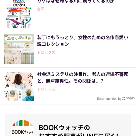
サケはなぜ母なる川に戻ってくるのか
書評
装丁にもうっとり。女性のための名作恋愛小
説コレクション
トピックス
社会派ミステリの注目作。老人の連続不審死
と、無戸籍男性。その関係は...？
トピックス
Recommended by