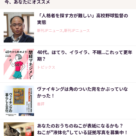
今、あなたにオススメ
「人格者を探す方が難しい」高校野球監督の
実態
新刊JPニュース,新刊JPニュース
40代。ほてり、イライラ、不眠...これって更年
期？
トピックス
ヴァイキングは角のついた兜をかぶっていな
かった！
書評
あなたのおうちのねこが表紙になるかも？
ねこが"液体化"している証拠写真を募集中！