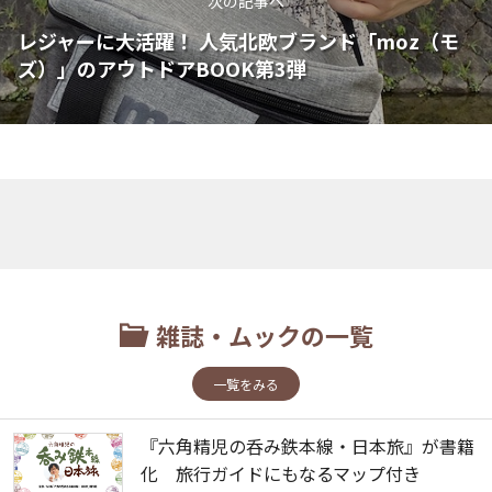
次の記事へ
レジャーに大活躍！ 人気北欧ブランド「moz（モ
ズ）」のアウトドアBOOK第3弾
雑誌・ムックの一覧
一覧をみる
『六角精児の呑み鉄本線・日本旅』が書籍
化 旅行ガイドにもなるマップ付き