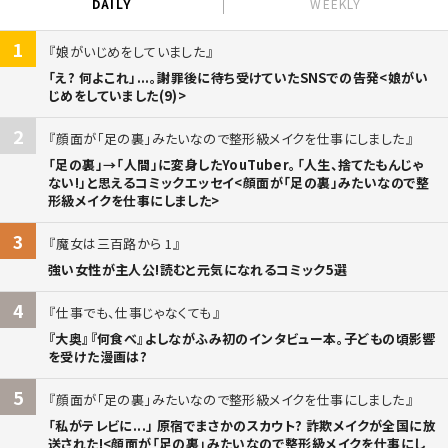
DAILY
WEEKLY
1
娘がいじめをしていました
「え? 何よこれ」...。謝罪後に待ち受けていたSNSでの告発<娘がい
じめをしていました(9)>
2
顔面が「足の裏」みたいなので整形級メイクを仕事にしました
「足の裏」→「人間」に変身したYouTuber。「人生、捨てたもんじゃ
ない!」と思えるコミックエッセイ<顔面が「足の裏」みたいなので整
形級メイクを仕事にしました>
3
魔女は三百路から 1
強い女性が主人公!読むと元気になれるコミック5選
4
仕事でも、仕事じゃなくても
『大奥』『何食べ』よしながふみ初のインタビュー本。子どもの頃影響
を受けた漫画は?
5
顔面が「足の裏」みたいなので整形級メイクを仕事にしました
「私がテレビに...」 原宿でまさかのスカウト? 詐欺メイクが全国に放
送された!<顔面が「足の裏」みたいなので整形級メイクを仕事にし