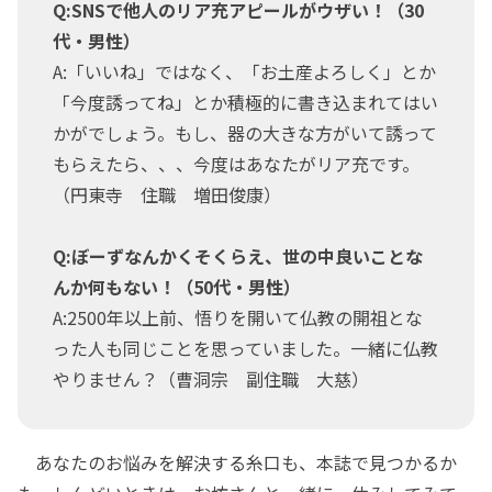
Q:SNSで他人のリア充アピールがウザい！（30
代・男性）
A:「いいね」ではなく、「お土産よろしく」とか
「今度誘ってね」とか積極的に書き込まれてはい
かがでしょう。もし、器の大きな方がいて誘って
もらえたら、、、今度はあなたがリア充です。
（円東寺 住職 増田俊康）
Q:ぼーずなんかくそくらえ、世の中良いことな
んか何もない！（50代・男性）
A:2500年以上前、悟りを開いて仏教の開祖とな
った人も同じことを思っていました。一緒に仏教
やりません？（曹洞宗 副住職 大慈）
あなたのお悩みを解決する糸口も、本誌で見つかるか