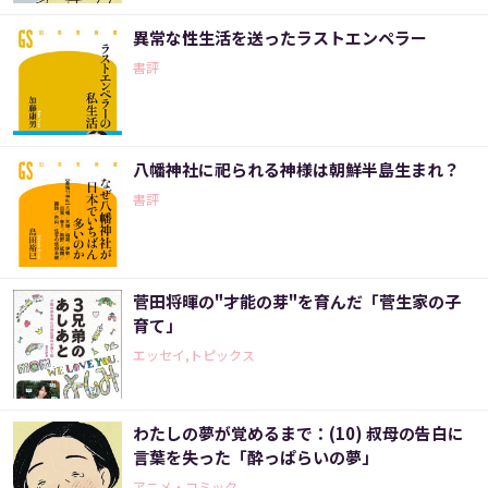
異常な性生活を送ったラストエンペラー
書評
八幡神社に祀られる神様は朝鮮半島生まれ？
書評
菅田将暉の"才能の芽"を育んだ「菅生家の子
育て」
エッセイ,トピックス
わたしの夢が覚めるまで：(10) 叔母の告白に
言葉を失った「酔っぱらいの夢」
アニメ・コミック