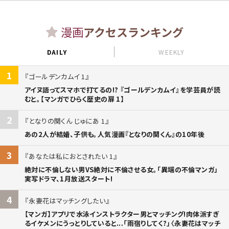
漫画
アクセスランキング
DAILY
WEEKLY
1
ゴールデンカムイ 1
アイヌ語ってスマホで打てるの!? 『ゴールデンカムイ』を学芸員が読
むと。【マンガでひらく歴史の扉 1】
2
となりの関くん じゅにあ 1
あの2人が結婚、子供も。人気漫画『となりの関くん』の10年後
3
あなたは私におとされたい 1
絶対に不倫しない男VS絶対に不倫させる女。「異端の不倫マンガ」
実写ドラマ、1月放送スタート!
4
永妻花はマッチングしたい
【マンガ】アプリで水泳インストラクター男とマッチング!肉体派すぎ
るイケメンにうっとりしていると...「雨宿りしてく?」〈永妻花はマッチ