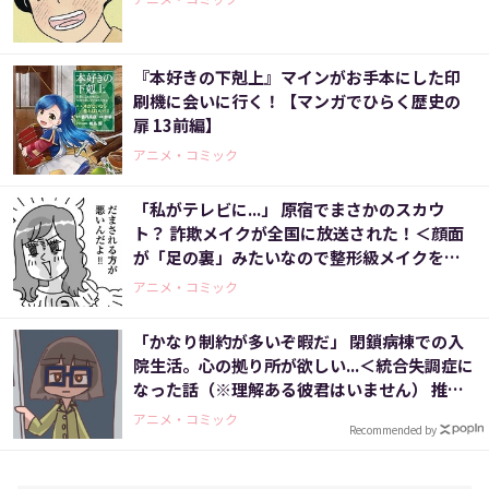
『本好きの下剋上』マインがお手本にした印
刷機に会いに行く！【マンガでひらく歴史の
扉 13前編】
アニメ・コミック
「私がテレビに...」 原宿でまさかのスカウ
ト？ 詐欺メイクが全国に放送された！＜顔面
が「足の裏」みたいなので整形級メイクを仕
事にしました（10）＞
アニメ・コミック
「かなり制約が多いぞ暇だ」 閉鎖病棟での入
院生活。心の拠り所が欲しい...＜統合失調症に
なった話（※理解ある彼君はいません） 推し
と福祉に救われて社会復帰するまでの劇的140
アニメ・コミック
Recommended by
0日（2）＞