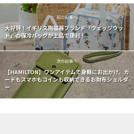
前の記事へ
大好評！イギリス陶磁器ブランド「ウェッジウッ
ド」の保冷バッグが上品で便利！
次の記事へ
【HAMILTON】ワンアイテムで身軽にお出かけ。カ
ードもスマホもコインも収納できるお財布ショルダ
ー