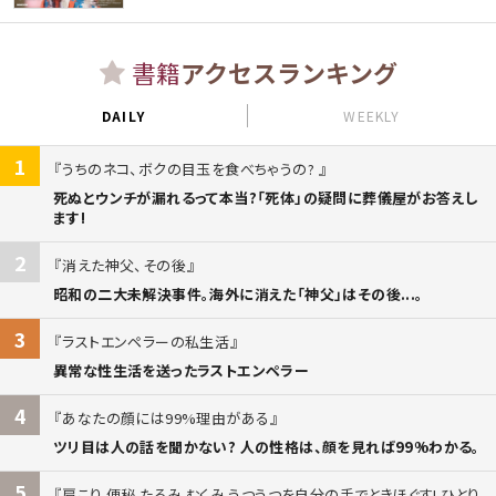
書籍
アクセスランキング
DAILY
WEEKLY
1
うちのネコ、ボクの目玉を食べちゃうの?
死ぬとウンチが漏れるって本当?「死体」の疑問に葬儀屋がお答えし
ます!
2
消えた神父、その後
昭和の二大未解決事件。海外に消えた「神父」はその後...。
3
ラストエンペラーの私生活
異常な性生活を送ったラストエンペラー
4
あなたの顔には99%理由がある
ツリ目は人の話を聞かない? 人の性格は、顔を見れば99%わかる。
5
肩こり 便秘 たるみ むくみ うつうつを自分の手でときほぐす! ひとり