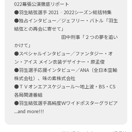
022幕張公演徹底リポート
●羽生結弦選手 2021‐2022シーズン総括特集
●独占インタビュー／ジェフリー・バトル「羽生
結弦との再会に寄せて」
田中刑事「２つの夢を追い
かけて」
●スペシャルインタビュー／ファンタジー・オ
ン・アイス メイン衣装デザイナー・原孟俊
●羽生選手応援インタビュー／ANA（全日本空輸
株式会社）、味の素株式会社
●ＴＶオンエアスケジュール～地上波・BS・CS
各局関連番組
●羽生結弦選手高純度Ｗワイドポスターグラビア
...and more!!!