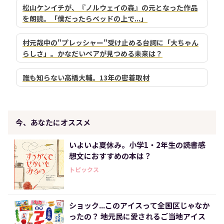
松山ケンイチが、『ノルウェイの森』の元となった作品
を朗読。「僕だったらベッドの上で...」
村元哉中の"プレッシャー"受け止める台詞に「大ちゃん
らしさ」。かなだいペアが見つめる未来は？
誰も知らない高橋大輔。13年の密着取材
今、あなたにオススメ
いよいよ夏休み。小学1・2年生の読書感
想文におすすめの本は？
トピックス
ショック...このアイスって全国区じゃなか
ったの？ 地元民に愛されるご当地アイス