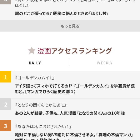
ほぐし
腸のどこが凝ってる? 便秘に悩んだときの「ほぐし技」
もっと見る
漫画
アクセスランキング
DAILY
WEEKLY
1
ゴールデンカムイ 1
アイヌ語ってスマホで打てるの!? 『ゴールデンカムイ』を学芸員が読
むと。【マンガでひらく歴史の扉 1】
2
となりの関くん じゅにあ 1
あの2人が結婚、子供も。人気漫画『となりの関くん』の10年後
3
あなたは私におとされたい 1
絶対に不倫しない男VS絶対に不倫させる女。「異端の不倫マンガ」