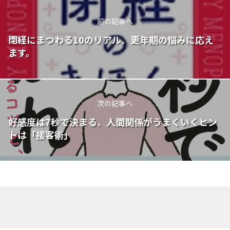
前の記事へ
閉経にまつわる10のリアル。更年期の悩みに応え
ます。
次の記事へ
好感度は7秒で決まる。人間関係がうまくいくヒン
トは「接客術」