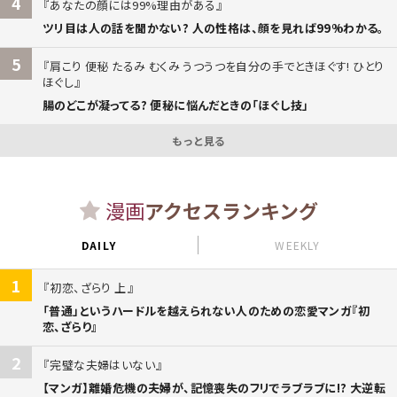
4
あなたの顔には99%理由がある
ツリ目は人の話を聞かない? 人の性格は、顔を見れば99%わかる。
5
肩こり 便秘 たるみ むくみ うつうつを自分の手でときほぐす! ひとり
ほぐし
腸のどこが凝ってる? 便秘に悩んだときの「ほぐし技」
もっと見る
漫画
アクセスランキング
DAILY
WEEKLY
1
初恋、ざらり 上
「普通」というハードルを越えられない人のための恋愛マンガ『初
恋、ざらり』
2
完璧な夫婦はいない
【マンガ】離婚危機の夫婦が、記憶喪失のフリでラブラブに!? 大逆転