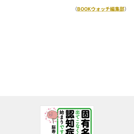
（
BOOKウォッチ編集部
）