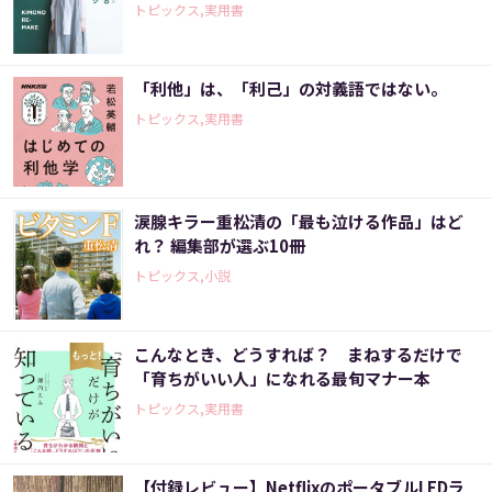
トピックス,実用書
「利他」は、「利己」の対義語ではない。
トピックス,実用書
涙腺キラー重松清の「最も泣ける作品」はど
れ？ 編集部が選ぶ10冊
トピックス,小説
こんなとき、どうすれば？ まねするだけで
「育ちがいい人」になれる最旬マナー本
トピックス,実用書
【付録レビュー】NetflixのポータブルLEDラ