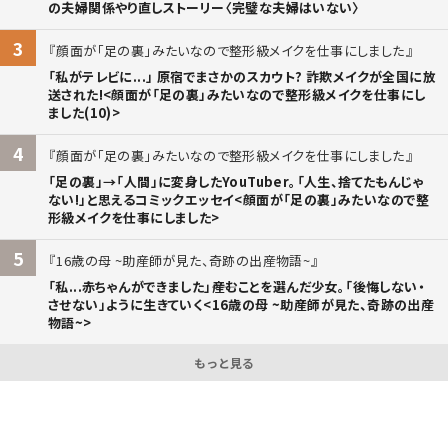
の夫婦関係やり直しストーリー〈完璧な夫婦はいない〉
3
顔面が「足の裏」みたいなので整形級メイクを仕事にしました
「私がテレビに...」 原宿でまさかのスカウト? 詐欺メイクが全国に放
送された!<顔面が「足の裏」みたいなので整形級メイクを仕事にし
ました(10)>
4
顔面が「足の裏」みたいなので整形級メイクを仕事にしました
「足の裏」→「人間」に変身したYouTuber。「人生、捨てたもんじゃ
ない!」と思えるコミックエッセイ<顔面が「足の裏」みたいなので整
形級メイクを仕事にしました>
5
16歳の母 ~助産師が見た、奇跡の出産物語~
「私...赤ちゃんができました」――産むことを選んだ少女。「後悔しない・
させない」ように生きていく<16歳の母 ~助産師が見た、奇跡の出産
物語~>
もっと見る