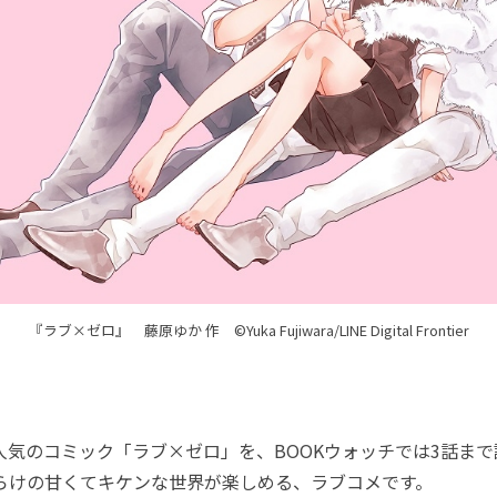
『ラブ×ゼロ』 藤原ゆか 作 ©Yuka Fujiwara/LINE Digital Frontier
人気のコミック「ラブ×ゼロ」を、BOOKウォッチでは3話ま
だらけの甘くてキケンな世界が楽しめる、ラブコメです。