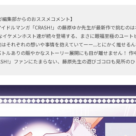
ンガ編集部からのおススメコメント】
イドルマンガ「CRASH!」の藤原ゆか先生が最新作で挑むの
様なイケメンホスト達が続々登場する、まさに眼福至極のユートピ
はそれぞれの想いや事情を抱えていてーー...とにかく推せるん
バトルありの賑やかなストーリー展開にも目が離せません！ 作
ASH!」ファンにたまらない、藤原先生の遊びゴコロも見所のひ