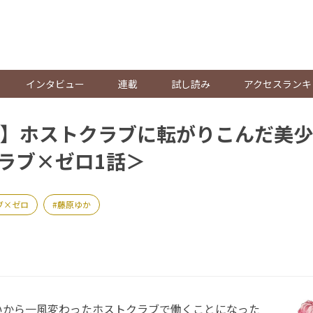
。
インタビュー
連載
試し読み
アクセスランキ
】ホストクラブに転がりこんだ美少年
ラブ×ゼロ1話＞
ブ×ゼロ
藤原ゆか
から一風変わったホストクラブで働くことになった