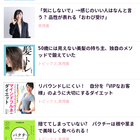
「気にしないで」→感じのいい人はなんと言
う？ 品性が表れる「おわび受け」
実用書
50歳には見えない美髪の持ち主、独自のメソ
ッドで鍛えていた
トピックス,実用書
リバウンドしにくい！ 自分を「VIPなお客
様」のように大切にするダイエット
トピックス,実用書
捨ててしまっていない? パクチーは根や茎ま
で美味しく食べられる！
トピックス,実用書