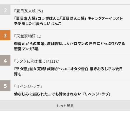
2
夏目友人帳 25
「夏目友人帳」コラボはんこ「夏目はんこ帳」 キャラクターイラスト
を使用した可愛らしいはんこ
3
天堂家物語 1
御曹司からの求婚、跡目騒動...大正ロマンの世界にどっぷりハマる
恋愛マンガ3選
4
ヲタクに恋は難しい (11)
『ヲタ恋』堂々完結! 成海がついにオタク告白 描きおろしでは後日
譚も
5
リベンジ・ラブ
幼なじみに振られた...でも諦めきれない 『リベンジ・ラブ』
もっと見る