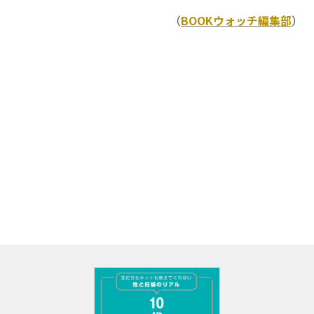
（
BOOKウォッチ編集部
）