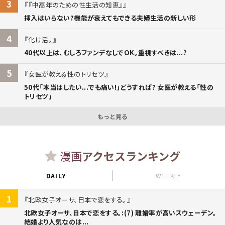
3
『中高年のための性生活の知恵』
挿入はいらない?機能が衰えてもできる夫婦生活の新しい形
4
化け活。
40代以上は、むしろファンデなしでOK。重視すべきは...?
5
女医が教える性のトリセツ
50代「本当はしたい...でも痛い!」どうすれば? 女医が教える「性の
トリセツ」
もっと見る
漫画
アクセスランキング
DAILY
WEEKLY
1
北欧女子オーサ、日本で恋をする。
北欧女子オーサ、日本で恋をする。:(7) 離婚率が高いスウェーデン。
結婚より人気なのは...