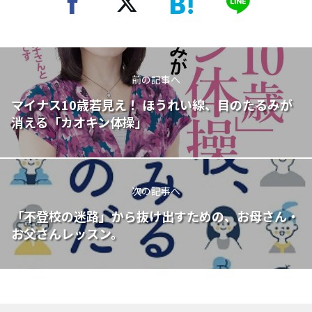
前の記事へ
マイナス10歳若見え！ ほうれい線、目のたるみが
消える「カオキン体操」
次の記事へ
「不登校の迷路」から抜け出すための、お母さん・
お父さんレッスン。