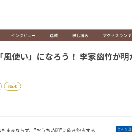
。
インタビュー
連載
試し読み
アクセスランキ
は「風使い」になろう！ 李家幽竹が
風水
もままならず、"おうち時間"に飽き飽きする