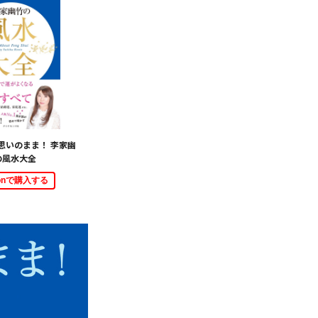
思いのまま！ 李家幽
の風水大全
zonで購入する