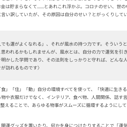
金は貯まらなくて......とあれこれ浮かぶ。コロナのせい、世
に言い訳していたが、その原因は自分のせい？とがっくりして
。
人でも運がよくなれる」、それが風水の持つ力です。そういう
と思われるかもしれませんが、風水とは、自分の力で運気を引
き明かした学問であり、その法則をしっかりと守れば、どんな
せが訪れるものです〉
食」「住」「動」自分の環境すべてを使って、「快適に生きる
ち物や衣服だけでなく、インテリア、食べ物、人間関係、話す
を整えることで、あらゆる物事がスムーズに循環するようにして
開運グッズを置いたり、何かを身につけたりすることで「運