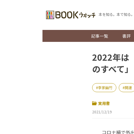
本を知る。本で知る
記事一覧
書評
2022年
のすべて」
李家幽竹
開運
実用書
2021/12/19
コロナ禍で外出