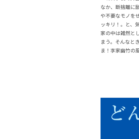
なか、断捨離に
や不要なモノを
ッキリ！。と、
家の中は雑然と
まう。そんなと
ま！李家幽竹の