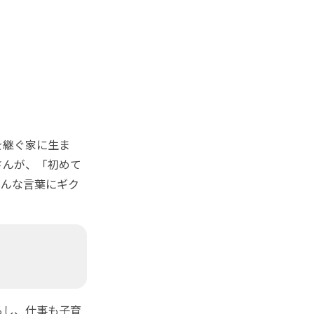
を継ぐ家に生ま
さんが、「初めて
こんな言葉にギク
るし、仕事も子育