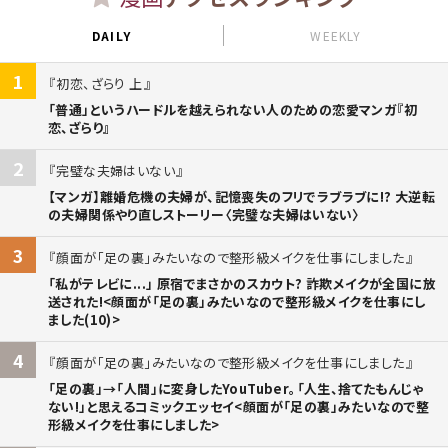
DAILY
WEEKLY
1
初恋、ざらり 上
「普通」というハードルを越えられない人のための恋愛マンガ『初
恋、ざらり』
2
完璧な夫婦はいない
【マンガ】離婚危機の夫婦が、記憶喪失のフリでラブラブに!? 大逆転
の夫婦関係やり直しストーリー〈完璧な夫婦はいない〉
3
顔面が「足の裏」みたいなので整形級メイクを仕事にしました
「私がテレビに...」 原宿でまさかのスカウト? 詐欺メイクが全国に放
送された!<顔面が「足の裏」みたいなので整形級メイクを仕事にし
ました(10)>
4
顔面が「足の裏」みたいなので整形級メイクを仕事にしました
「足の裏」→「人間」に変身したYouTuber。「人生、捨てたもんじゃ
ない!」と思えるコミックエッセイ<顔面が「足の裏」みたいなので整
形級メイクを仕事にしました>