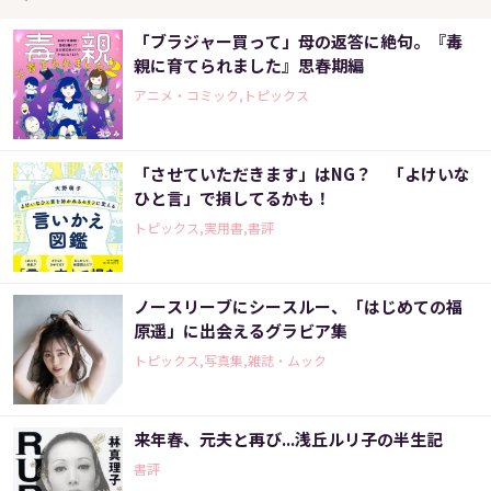
「ブラジャー買って」母の返答に絶句。『毒
親に育てられました』思春期編
アニメ・コミック,トピックス
「させていただきます」はNG？ 「よけいな
ひと言」で損してるかも！
トピックス,実用書,書評
ノースリーブにシースルー、「はじめての福
原遥」に出会えるグラビア集
トピックス,写真集,雑誌・ムック
来年春、元夫と再び...浅丘ルリ子の半生記
書評