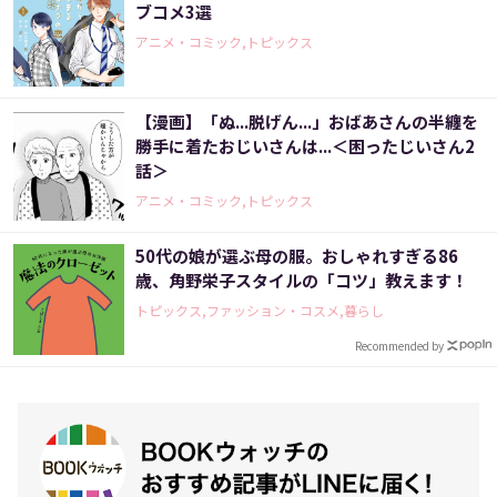
ブコメ3選
アニメ・コミック,トピックス
【漫画】「ぬ...脱げん...」おばあさんの半纏を
勝手に着たおじいさんは...＜困ったじいさん2
話＞
アニメ・コミック,トピックス
50代の娘が選ぶ母の服。おしゃれすぎる86
歳、角野栄子スタイルの「コツ」教えます！
トピックス,ファッション・コスメ,暮らし
Recommended by