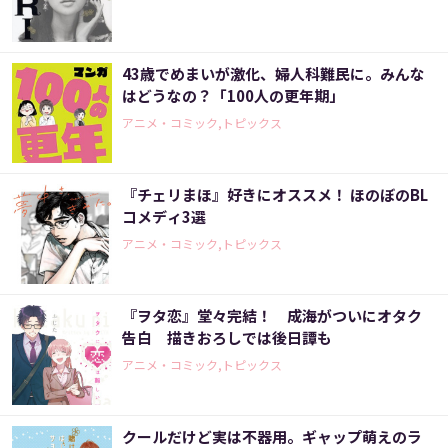
43歳でめまいが激化、婦人科難民に。みんな
はどうなの？「100人の更年期」
アニメ・コミック,トピックス
『チェリまほ』好きにオススメ！ ほのぼのBL
コメディ3選
アニメ・コミック,トピックス
『ヲタ恋』堂々完結！ 成海がついにオタク
告白 描きおろしでは後日譚も
アニメ・コミック,トピックス
クールだけど実は不器用。ギャップ萌えのラ