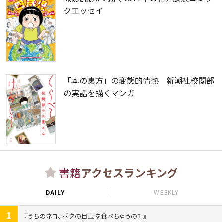
クエッセイ
「本の裏方」の変態的情熱 新潮社校閲部
の実話を描くマンガ
書籍
アクセスランキング
DAILY
WEEKLY
1
うちのネコ、ボクの目玉を食べちゃうの?