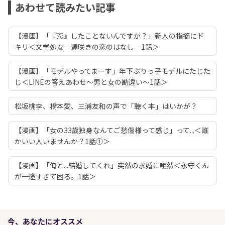
あわせて読みたい記事
【漫画】「『恋』したことないんですか？」新人の指摘にド
キリ＜文学処女‐遅咲きの恋のはなし‐1話＞
【漫画】「モデルやってまーす」年下ぶりっ子モデルにたじた
じ＜LINEの答えあわせ〜男と女の勘違い〜1話＞
松坂桃李、橋本愛、三浦友和の声で「聴く本」はいかが？
【漫画】「女の33歳独身なんてご愁傷様って感じ」って...＜誰
かいい人いませんか？1話①＞
【漫画】「俺と...結婚してくれ」突然の求婚に唖然＜永守くん
が一途すぎて困る。1話＞
今、あなたにオススメ