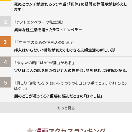
死ぬとウンチが漏れるって本当?「死体」の疑問に葬儀屋がお答えし
ます!
2
ラストエンペラーの私生活
異常な性生活を送ったラストエンペラー
3
『中高年のための性生活の知恵』
挿入はいらない?機能が衰えてもできる夫婦生活の新しい形
4
あなたの顔には99%理由がある
ツリ目は人の話を聞かない? 人の性格は、顔を見れば99%わかる。
5
肩こり 便秘 たるみ むくみ うつうつを自分の手でときほぐす! ひとり
ほぐし
腸のどこが凝ってる? 便秘に悩んだときの「ほぐし技」
もっと見る
漫画
アクセスランキング