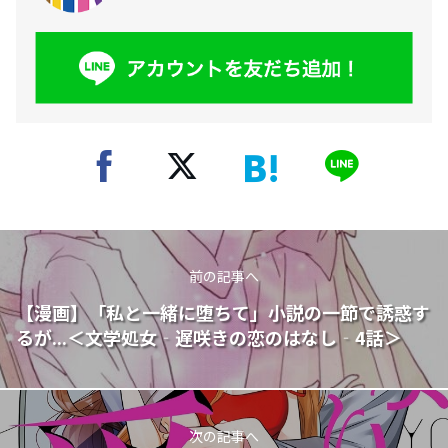
前の記事へ
【漫画】「私と一緒に堕ちて」小説の一節で誘惑す
るが...＜文学処女‐遅咲きの恋のはなし‐4話＞
次の記事へ