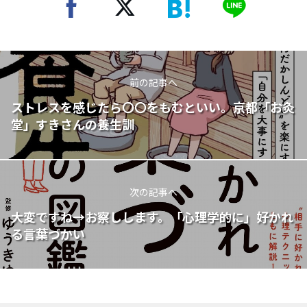
前の記事へ
ストレスを感じたら〇〇をもむといい。京都「お灸
堂」すきさんの養生訓
次の記事へ
大変ですね→お察しします。「心理学的に」好かれ
る言葉づかい