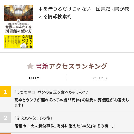
本を借りるだけじゃない 図書館司書が教
える情報検索術
書籍
アクセスランキング
DAILY
WEEKLY
1
うちのネコ、ボクの目玉を食べちゃうの?
死ぬとウンチが漏れるって本当?「死体」の疑問に葬儀屋がお答えし
ます!
2
消えた神父、その後
昭和の二大未解決事件。海外に消えた「神父」はその後...。