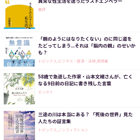
異常な性生活を送ったラストエンペラー
書評
「親のようにはなりたくない」のに同じ道を
たどってしまう...それは「脳内の親」のせいか
も？
トピックス,ビジネス・経済・法律,実用書
58歳で急逝した作家・山本文緒さんが、亡く
なる9日前の日記に書き残した言葉
エッセイ
三途の川は本当にある？ 「死後の世界」見た
人たちの証言集
トピックス,ノンフィクション