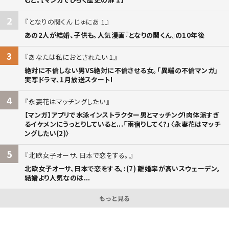
2
となりの関くん じゅにあ 1
あの2人が結婚、子供も。人気漫画『となりの関くん』の10年後
3
あなたは私におとされたい 1
絶対に不倫しない男VS絶対に不倫させる女。「異端の不倫マンガ」
実写ドラマ、1月放送スタート!
4
永妻花はマッチングしたい
【マンガ】アプリで水泳インストラクター男とマッチング!肉体派すぎ
るイケメンにうっとりしていると...「雨宿りしてく?」〈永妻花はマッチ
ングしたい(2)〉
5
北欧女子オーサ、日本で恋をする。
北欧女子オーサ、日本で恋をする。:(7) 離婚率が高いスウェーデン。
結婚より人気なのは...
もっと見る