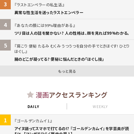
3
ラストエンペラーの私生活
異常な性生活を送ったラストエンペラー
4
あなたの顔には99%理由がある
ツリ目は人の話を聞かない? 人の性格は、顔を見れば99%わかる。
5
肩こり 便秘 たるみ むくみ うつうつを自分の手でときほぐす! ひとり
ほぐし
腸のどこが凝ってる? 便秘に悩んだときの「ほぐし技」
もっと見る
漫画
アクセスランキング
DAILY
WEEKLY
1
ゴールデンカムイ 1
アイヌ語ってスマホで打てるの!? 『ゴールデンカムイ』を学芸員が読
むと。【マンガでひらく歴史の扉 1】