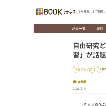
本を知る。本で知る
記事一覧
書評
自由研究どう
習」が話題
おうち学習
子
実用書
2021/7/ 8
もうすぐ夏休み