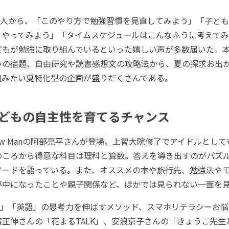
人から、「このやり方で勉強習慣を見直してみよう」「子ども
、やってみよう」「タイムスケジュールはこんなふうに考えて
どもが勉強に取り組んでいるといった嬉しい声が多数届いた。
みの宿題、自由研究や読書感想文の攻略法から、夏の探求お出
組みたい夏特化型の企画が盛りだくさんである。
どもの自主性を育てるチャンス
w Manの阿部亮平さんが登場。上智大院修了でアイドルとし
のころから得意な科目は理科と算数。答えを導き出すのがパズ
ソードを語っている。また、オススメの本や旅行先、勉強法や
夢中になったことや親子関係など、ほかでは見られない一面を
」「英語」の思考力を伸ばすメソッド、スマホリテラシーお悩
正伸さんの「花まるTALK」、安浪京子さんの「きょうこ先生