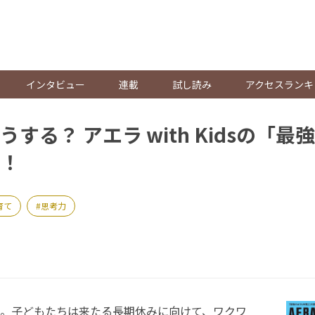
。
インタビュー
連載
試し読み
アクセスランキ
する？ アエラ with Kidsの「
！
育て
思考力
。子どもたちは来たる長期休みに向けて、ワクワ