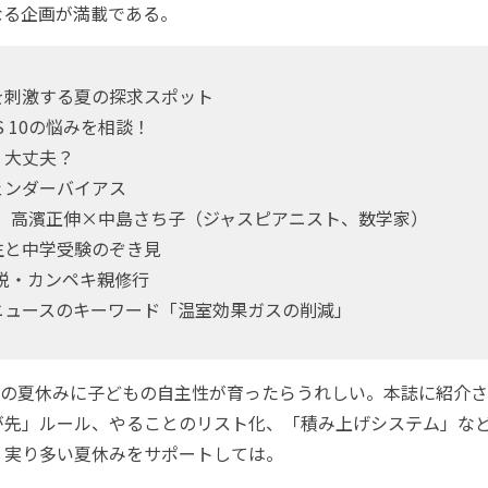
なる企画が満載である。
を刺激する夏の探求スポット
S 10の悩みを相談！
、大丈夫？
ェンダーバイアス
K 高濱正伸×中島さち子（ジャスピアニスト、数学家）
生と中学受験のぞき見
oの脱・カンペキ親修行
ニュースのキーワード「温室効果ガスの削減」
の夏休みに子どもの自主性が育ったらうれしい。本誌に紹介さ
が先」ルール、やることのリスト化、「積み上げシステム」な
、実り多い夏休みをサポートしては。