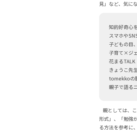
見」など、気に
知的好奇心
スマホやSN
子どもの目
子育て×ジ
花まるTAL
きょうこ先
tomekk
親子で語る
親としては、こ
形式」、「勉強
る方法を参考に