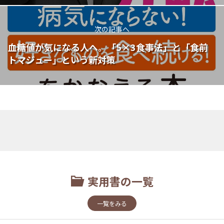
次の記事へ
血糖値が気になる人へ。「5×3食事法」と「食前
トマジュー」という新対策
実用書の一覧
一覧をみる