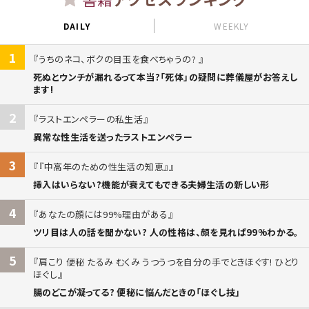
DAILY
WEEKLY
1
うちのネコ、ボクの目玉を食べちゃうの?
死ぬとウンチが漏れるって本当?「死体」の疑問に葬儀屋がお答えし
ます!
2
ラストエンペラーの私生活
異常な性生活を送ったラストエンペラー
3
『中高年のための性生活の知恵』
挿入はいらない?機能が衰えてもできる夫婦生活の新しい形
4
あなたの顔には99%理由がある
ツリ目は人の話を聞かない? 人の性格は、顔を見れば99%わかる。
5
肩こり 便秘 たるみ むくみ うつうつを自分の手でときほぐす! ひとり
ほぐし
腸のどこが凝ってる? 便秘に悩んだときの「ほぐし技」