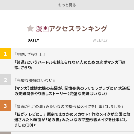
もっと見る
漫画
アクセスランキング
DAILY
WEEKLY
1
初恋、ざらり 上
「普通」というハードルを越えられない人のための恋愛マンガ『初
恋、ざらり』
2
完璧な夫婦はいない
【マンガ】離婚危機の夫婦が、記憶喪失のフリでラブラブに!? 大逆転
の夫婦関係やり直しストーリー〈完璧な夫婦はいない〉
3
顔面が「足の裏」みたいなので整形級メイクを仕事にしました
「私がテレビに...」 原宿でまさかのスカウト? 詐欺メイクが全国に放
送された!<顔面が「足の裏」みたいなので整形級メイクを仕事にし
ました(10)>