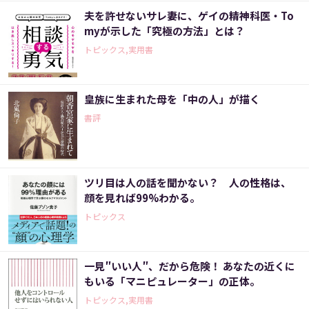
夫を許せないサレ妻に、ゲイの精神科医・To
myが示した「究極の方法」とは？
トピックス,実用書
皇族に生まれた母を「中の人」が描く
書評
ツリ目は人の話を聞かない？ 人の性格は、
顔を見れば99%わかる。
トピックス
一見″いい人″、だから危険！ あなたの近くに
もいる「マニピュレーター」の正体。
トピックス,実用書