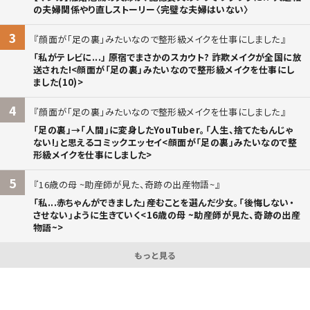
の夫婦関係やり直しストーリー〈完璧な夫婦はいない〉
3
顔面が「足の裏」みたいなので整形級メイクを仕事にしました
「私がテレビに...」 原宿でまさかのスカウト? 詐欺メイクが全国に放
送された!<顔面が「足の裏」みたいなので整形級メイクを仕事にし
ました(10)>
4
顔面が「足の裏」みたいなので整形級メイクを仕事にしました
「足の裏」→「人間」に変身したYouTuber。「人生、捨てたもんじゃ
ない!」と思えるコミックエッセイ<顔面が「足の裏」みたいなので整
形級メイクを仕事にしました>
5
16歳の母 ~助産師が見た、奇跡の出産物語~
「私...赤ちゃんができました」――産むことを選んだ少女。「後悔しない・
させない」ように生きていく<16歳の母 ~助産師が見た、奇跡の出産
物語~>
もっと見る