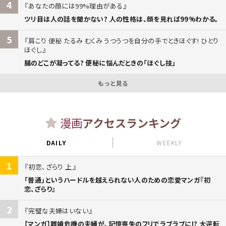
4
あなたの顔には99%理由がある
ツリ目は人の話を聞かない? 人の性格は、顔を見れば99%わかる。
5
肩こり 便秘 たるみ むくみ うつうつを自分の手でときほぐす! ひとり
ほぐし
腸のどこが凝ってる? 便秘に悩んだときの「ほぐし技」
もっと見る
漫画
アクセスランキング
DAILY
WEEKLY
1
初恋、ざらり 上
「普通」というハードルを越えられない人のための恋愛マンガ『初
恋、ざらり』
2
完璧な夫婦はいない
【マンガ】離婚危機の夫婦が、記憶喪失のフリでラブラブに!? 大逆転