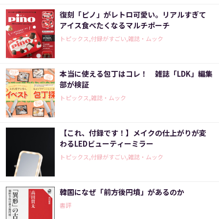
復刻「ピノ」がレトロ可愛い。リアルすぎて
アイス食べたくなるマルチポーチ
トピックス,付録がすごい,雑誌・ムック
本当に使える包丁はコレ！ 雑誌「LDK」編集
部が検証
トピックス,雑誌・ムック
【これ、付録です！】メイクの仕上がりが変
わるLEDビューティーミラー
トピックス,付録がすごい,雑誌・ムック
韓国になぜ「前方後円墳」があるのか
書評