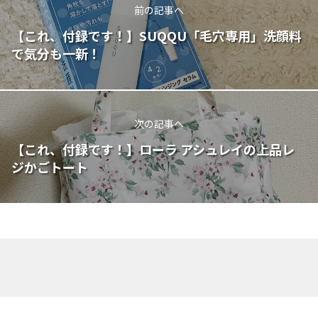
前の記事へ
【これ、付録です！】SUQQU「毛穴専用」洗顔料
で気分も一新！
次の記事へ
【これ、付録です！】ローラ アシュレイの上品レ
ジかごトート