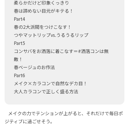
柔らかだけど印象くっきり
春は諦めない目元がキテる！
Part4
春の2大派閥をつけこなす！
つやマットリップvs.うるうるリップ
Part5
コンサバをお洒落に着こなす＝#洒落コンは無
敵！
春ベージュのお作法
Part6
メイク×カラコンで自然なデカ目！
大人カラコンで正しく盛る方法
メイクの力でテンションが上がると、それだけで毎日ポ
ジティブに過ごせそう。