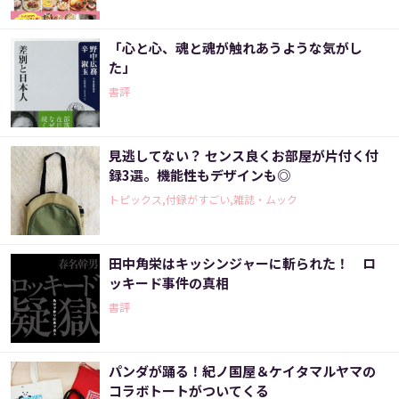
「心と心、魂と魂が触れあうような気がし
た」
書評
見逃してない？ センス良くお部屋が片付く付
録3選。機能性もデザインも◎
トピックス,付録がすごい,雑誌・ムック
田中角栄はキッシンジャーに斬られた！ ロ
ッキード事件の真相
書評
パンダが踊る！紀ノ国屋＆ケイタマルヤマの
コラボトートがついてくる