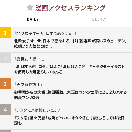
漫画
アクセスランキング
DAILY
WEEKLY
1
北欧女子オーサ、日本で恋をする。
北欧女子オーサ、日本で恋をする。:(7) 離婚率が高いスウェーデン。
結婚より人気なのは...
2
夏目友人帳 25
「夏目友人帳」コラボはんこ「夏目はんこ帳」 キャラクターイラスト
を使用した可愛らしいはんこ
3
天堂家物語 1
御曹司からの求婚、跡目騒動...大正ロマンの世界にどっぷりハマる
恋愛マンガ3選
4
ヲタクに恋は難しい (11)
『ヲタ恋』堂々完結! 成海がついにオタク告白 描きおろしでは後日
譚も