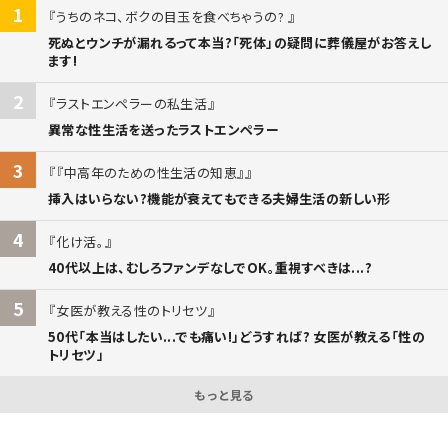
1
うちのネコ、ボクの目玉を食べちゃうの?
死ぬとウンチが漏れるって本当?「死体」の疑問に葬儀屋がお答えし
ます!
2
ラストエンペラーの私生活
異常な性生活を送ったラストエンペラー
3
『中高年のための性生活の知恵』
挿入はいらない?機能が衰えてもできる夫婦生活の新しい形
4
化け活。
40代以上は、むしろファンデなしでOK。重視すべきは...?
5
女医が教える性のトリセツ
50代「本当はしたい...でも痛い!」どうすれば? 女医が教える「性の
トリセツ」
もっと見る