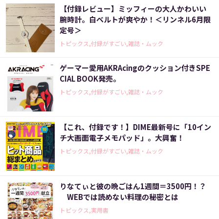
【付録レビュー】ミッフィーの大人かわいい
腕時計。白ベルトが爽やか！＜リンネル6月限
定号＞
トピックス,付録がすごい,雑誌・ムック
ゲーマー愛用AKRAcingのクッション付きSPE
CIAL BOOK発売。
トピックス,付録がすごい,雑誌・ムック
【これ、付録です！】DIME最新号に「10イン
チ大画面電子メモパッド」。大興奮！
トピックス,付録がすごい,雑誌・ムック
りなてぃと彼の晩ごはん1週間＝3500円！？
WEBでは読めない料理の秘密とは
トピックス,実用書