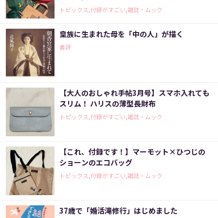
トピックス,付録がすごい,雑誌・ムック
皇族に生まれた母を「中の人」が描く
書評
【大人のおしゃれ手帖3月号】スマホ入れても
スリム！ ハリスの薄型長財布
トピックス,付録がすごい,雑誌・ムック
【これ、付録です！】マーモット×ひつじの
ショーンのエコバッグ
トピックス,付録がすごい,雑誌・ムック
37歳で「婚活滝修行」はじめました