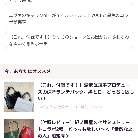
という選択。
エヴァのキャラクターがネイルシールに！ VOCEと異色のコラ
ボが実現
【これ、付録です！】ひつじのショーンとお出かけ。ふわふわ
なぬいぐるみポーチ
今、あなたにオススメ
【これ、付録です！】滝沢眞規子プロデュー
スの保冷ランチバッグ。黒と白、どっちも欲し
い！
トピックス,付録がすごい,雑誌・ムック
【付録レビュー】紀ノ国屋×セサミストリー
トコラボ2種。どっちも欲しい～＜「素敵なあ
の人」限定号＞