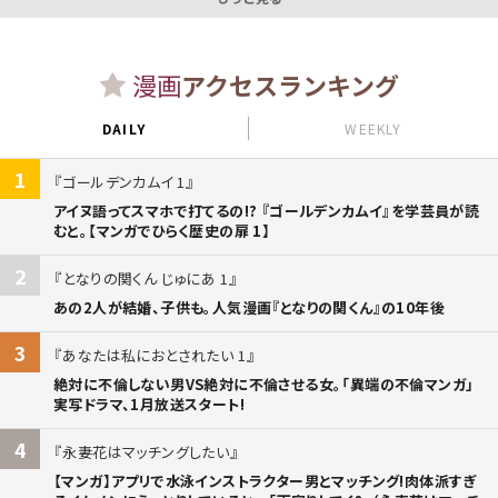
漫画
アクセスランキング
DAILY
WEEKLY
1
ゴールデンカムイ 1
アイヌ語ってスマホで打てるの!? 『ゴールデンカムイ』を学芸員が読
むと。【マンガでひらく歴史の扉 1】
2
となりの関くん じゅにあ 1
あの2人が結婚、子供も。人気漫画『となりの関くん』の10年後
3
あなたは私におとされたい 1
絶対に不倫しない男VS絶対に不倫させる女。「異端の不倫マンガ」
実写ドラマ、1月放送スタート!
4
永妻花はマッチングしたい
【マンガ】アプリで水泳インストラクター男とマッチング!肉体派すぎ