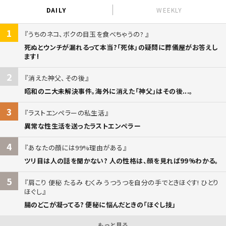
DAILY
WEEKLY
1
うちのネコ、ボクの目玉を食べちゃうの?
死ぬとウンチが漏れるって本当?「死体」の疑問に葬儀屋がお答えし
ます!
2
消えた神父、その後
昭和の二大未解決事件。海外に消えた「神父」はその後...。
3
ラストエンペラーの私生活
異常な性生活を送ったラストエンペラー
4
あなたの顔には99%理由がある
ツリ目は人の話を聞かない? 人の性格は、顔を見れば99%わかる。
5
肩こり 便秘 たるみ むくみ うつうつを自分の手でときほぐす! ひとり
ほぐし
腸のどこが凝ってる? 便秘に悩んだときの「ほぐし技」
もっと見る