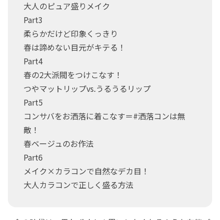
大人のピュア盛りメイク
Part3
柔らかだけど印象くっきり
春は諦めない目元がキテる！
Part4
春の2大派閥をつけこなす！
つやマットリップvs.うるうるリップ
Part5
コンサバをお洒落に着こなす＝#洒落コンは無
敵！
春ベージュのお作法
Part6
メイク×カラコンで自然なデカ目！
大人カラコンで正しく盛る方法